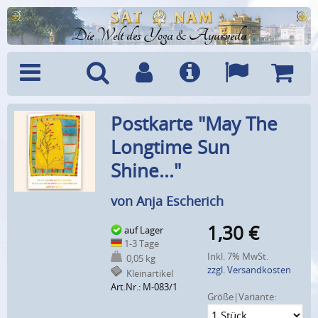
Die Welt des Yoga & Ayurveda
Menü
Suche
Benutzerkonto
Info
Sprachen
Warenk
Postkarte "May The
Longtime Sun
Shine..."
von Anja Escherich
1,30
€
auf Lager
1-3 Tage
Inkl. 7% MwSt.
0,05 kg
zzgl. Versandkosten
Kleinartikel
Art.Nr.: M-083/1
Größe|Variante: