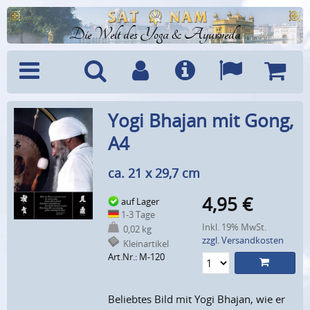
Die Welt des Yoga & Ayurveda
Menü
Suche
Benutzerkonto
Info
Sprachen
Warenk
Yogi Bhajan mit Gong,
A4
ca. 21 x 29,7 cm
4,95
€
auf Lager
1-3 Tage
Inkl. 19% MwSt.
0,02 kg
zzgl. Versandkosten
Kleinartikel
Art.Nr.: M-120
Beliebtes Bild mit Yogi Bhajan, wie er