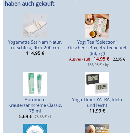
haben auch gekauft:
Yogamatte Sat Nam Natur,
Yogi Tea "Selection"
rutschfest, 90 x 200 cm
Geschenk-Box, 45 Teebeutel
114,95
€
(88,5 g)
14,95
€
Ausverkauf!
22,95 €
168,93 € / kg
Auromere
Yoga-Timer YATRA, klein
Kräuterzahncreme Classic,
und leicht
75 ml
11,99
€
5,69
€
75,86 € / l