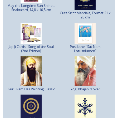
May the Longtime Sun Shine...
Shakticard, 14,8 x 10,5 cm
Gute Sicht Mandala, Format 21 x
28 cm
Jap Ji Cards - Song of the Soul
Postkarte "Sat Nam
(2nd Edition)
Lotusblumen"
Guru Ram Das Painting Classic
Yogi Bhajan "Love"