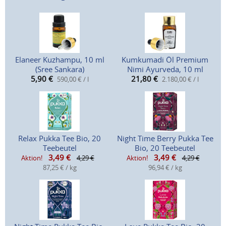
Elaneer Kuzhampu, 10 ml
Kumkumadi Öl Premium
(Sree Sankara)
Nimi Ayurveda, 10 ml
5,90
€
21,80
€
590,00 € / l
2.180,00 € / l
Relax Pukka Tee Bio, 20
Night Time Berry Pukka Tee
Teebeutel
Bio, 20 Teebeutel
3,49
€
3,49
€
Aktion!
4,29 €
Aktion!
4,29 €
87,25 € / kg
96,94 € / kg