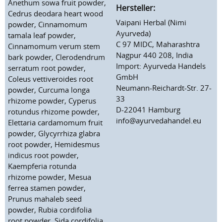
Anethum sowa fruit powder,
Hersteller:
Cedrus deodara heart wood
Vaipani Herbal (Nimi
powder, Cinnamomum
Ayurveda)
tamala leaf powder,
C 97 MIDC, Maharashtra
Cinnamomum verum stem
Nagpur 440 208, India
bark powder, Clerodendrum
Import: Ayurveda Handels
serratum root powder,
GmbH
Coleus vettiveroides root
Neumann-Reichardt-Str. 27-
powder, Curcuma longa
33
rhizome powder, Cyperus
D-22041 Hamburg
rotundus rhizome powder,
info@ayurvedahandel.eu
Elettaria cardamomum fruit
powder, Glycyrrhiza glabra
root powder, Hemidesmus
indicus root powder,
Kaempferia rotunda
rhizome powder, Mesua
ferrea stamen powder,
Prunus mahaleb seed
powder, Rubia cordifolia
root powder, Sida cordifolia