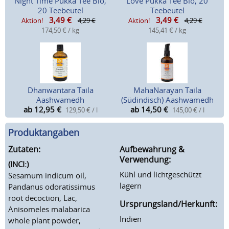
Night Time Pukka Tee Bio,
Love Pukka Tee Bio, 20
20 Teebeutel
Teebeutel
3,49
€
3,49
€
Aktion!
4,29 €
Aktion!
4,29 €
174,50 € / kg
145,41 € / kg
Dhanwantara Taila
MahaNarayan Taila
Aashwamedh
(Südindisch) Aashwamedh
ab 12,95
€
ab 14,50
€
129,50 € / l
145,00 € / l
Produktangaben
Zutaten:
Aufbewahrung &
Verwendung:
(INCI:)
Kühl und lichtgeschützt
Sesamum indicum oil,
lagern
Pandanus odoratissimus
root decoction, Lac,
Ursprungsland/Herkunft:
Anisomeles malabarica
Indien
whole plant powder,