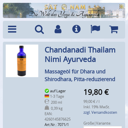
Die Welt des Yoga & Ayurveda
Menü
Suche
Benutzerkonto
Info
Sprachen
Warenk
Chandanadi Thailam
Nimi Ayurveda
Massageöl für Dhara und
Shirodhara, Pitta-reduzierend
19,80
€
auf Lager
1-3 Tage
99,00 € / l
200 ml
Inkl. 19% MwSt.
0,39 kg
zzgl. Versandkosten
EAN:
4260145876625
Größe|Variante:
Art.Nr.: 7071/1