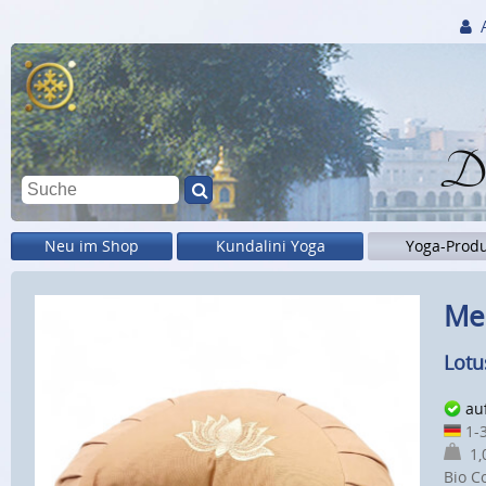
Di
Neu im Shop
Kundalini Yoga
Yoga-Prod
Med
Lotu
au
1-3
1,0
Bio C