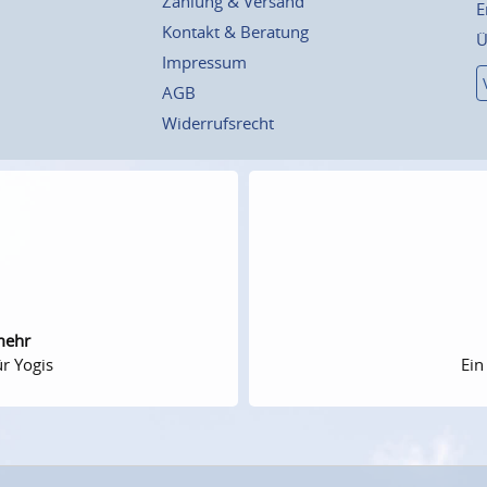
Zahlung & Versand
E
Kontakt & Beratung
Ü
Impressum
AGB
Widerrufsrecht
mehr
r Yogis
Ein