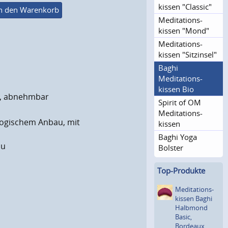
kissen "Classic"
n den Warenkorb
Meditations­
kissen "Mond"
Meditations­
kissen "Sitzinsel"
Baghi
Meditations­
kissen Bio
u, abnehmbar
Spirit of OM
Meditations­
logischem Anbau, mit
kissen
Baghi Yoga
au
Bolster
Top-Produkte
­Meditations­
kissen Baghi
Halbmond
Basic,
Bordeaux