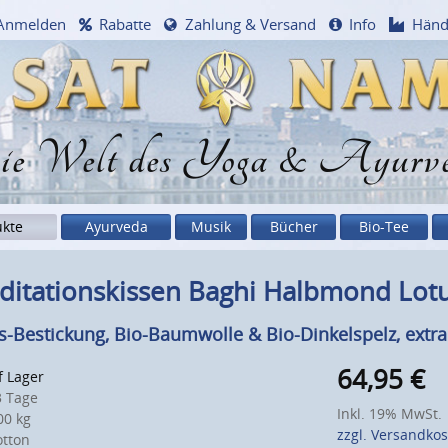
Anmelden
Rabatte
Zahlung & Versand
Info
Händ
e Welt des Yoga & Ayurv
ukte
Ayurveda
Musik
Bücher
Bio-Tee
itationskissen Baghi Halbmond Lotu
s-Bestickung, Bio-Baumwolle & Bio-Dinkelspelz, extra 
64,95
€
f Lager
 Tage
Inkl. 19% MwSt.
0 kg
zzgl. Versandko
otton