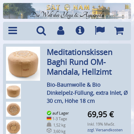
Die Welt des Yoga & Ayurveda
Menü
Suche
Benutzerkonto
Info
Sprachen
Warenk
Meditationskissen
Baghi Rund OM-
Mandala, Hellzimt
Bio-Baumwolle & Bio
Dinkelpelz-Füllung, extra Inlet, Ø
30 cm, Höhe 18 cm
69,95
€
auf Lager
1-3 Tage
Inkl. 19% MwSt.
1,52 kg
zzgl. Versandkosten
3,60 kg