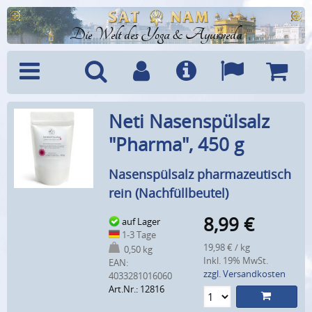
Die Welt des Yoga & Ayurveda
Menü
Suche
Benutzerkonto
Info
Sprachen
Warenk
Neti Nasenspülsalz
"Pharma", 450 g
Nasenspülsalz pharmazeutisch
rein (Nachfüllbeutel)
8,99
€
auf Lager
1-3 Tage
19,98 € / kg
0,50 kg
Inkl. 19% MwSt.
EAN:
zzgl. Versandkosten
4033281016060
Art.Nr.: 12816