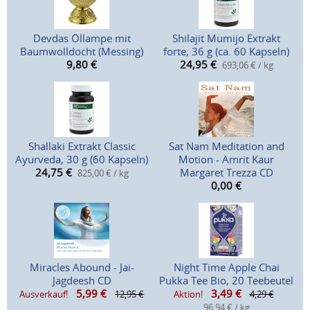
Devdas Öllampe mit
Shilajit Mumijo Extrakt
Baumwolldocht (Messing)
forte, 36 g (ca. 60 Kapseln)
9,80
€
24,95
€
693,06 € / kg
Shallaki Extrakt Classic
Sat Nam Meditation and
Ayurveda, 30 g (60 Kapseln)
Motion - Amrit Kaur
24,75
€
Margaret Trezza CD
825,00 € / kg
0,00
€
Miracles Abound - Jai-
Night Time Apple Chai
Jagdeesh CD
Pukka Tee Bio, 20 Teebeutel
5,99
€
3,49
€
Ausverkauf!
12,95 €
Aktion!
4,29 €
96,94 € / kg