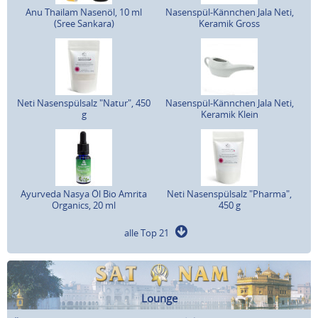
Anu Thailam Nasenöl, 10 ml
Nasenspül-Kännchen Jala Neti,
(Sree Sankara)
Keramik Gross
Neti Nasenspülsalz "Natur", 450
Nasenspül-Kännchen Jala Neti,
g
Keramik Klein
Ayurveda Nasya Öl Bio Amrita
Neti Nasenspülsalz "Pharma",
Organics, 20 ml
450 g
alle Top 21
Lounge