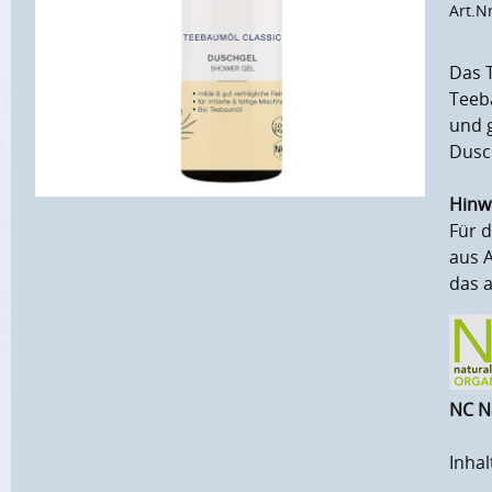
Art.N
Das 
Teeb
und g
Dusch
Hinw
Für d
aus 
das a
NC N
Inhal