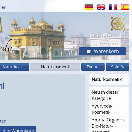
ler
eda
Warenkorb
Naturkost
Naturkosmetik
Events
Sale %
Naturkosme­tik
ml
Neu in dieser
Kategorie
Ayurveda-
Kosmetik
Amrita Organics
sten
Bio-Natur­
n den Warenkorb