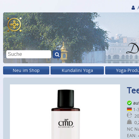
Di
Neu im Shop
Kundalini Yoga
Yoga-Prod
Te
au
1-3
20
0,2
NC Na
EAN: