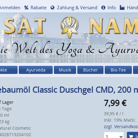
Anmelden
Rabatte
Zahlung & Versand
Info
Händ
e Welt des Yoga & Ayurv
ukte
Ayurveda
Musik
Bücher
Bio-Tee
ebaumöl Classic Duschgel CMD, 200 
7,99
€
f Lager
 Tage
39,95 € / l
0 ml
Inkl. 19% MwSt.
3 kg
zzgl. Versandko
tural Cosmetic
4028719204102
I