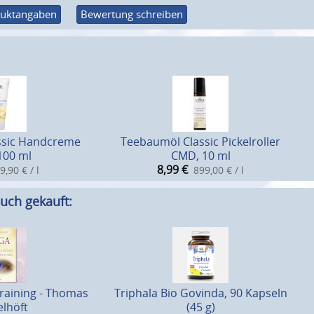
uktangaben
Bewertung schreiben
ssic Handcreme
Teebaumöl Classic Pickelroller
100 ml
CMD, 10 ml
8,99
€
9,90 € / l
899,00 € / l
uch gekauft:
raining - Thomas
Triphala Bio Govinda, 90 Kapseln
lhöft
(45 g)