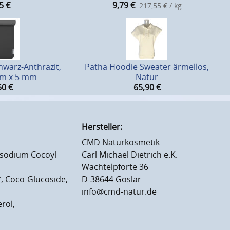
5
€
9,79
€
217,55 € / kg
warz-Anthrazit,
Patha Hoodie Sweater ärmellos,
cm x 5 mm
Natur
50
€
65,90
€
Hersteller:
CMD Naturkosmetik
Disodium Cocoyl
Carl Michael Dietrich e.K.
Wachtelpforte 36
*, Coco-Glucoside,
D-38644 Goslar
info@cmd-natur.de
erol,