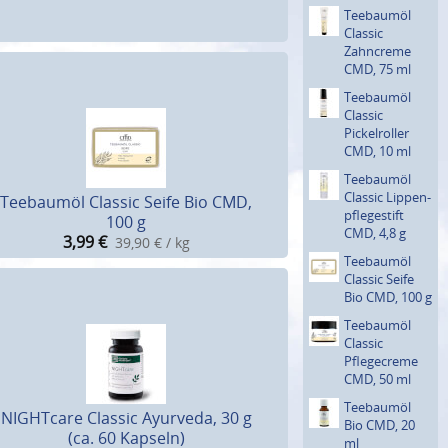
Teebaumöl
Classic
Zahncreme
CMD, 75 ml
Teebaumöl
Classic
Pickelrol­ler
CMD, 10 ml
Teebaumöl
Classic Lippen­
Teebaumöl Classic Seife Bio CMD,
pfleges­tift
100 g
CMD, 4,8 g
3,99
€
39,90 € / kg
Teebaumöl
Classic Seife
Bio CMD, 100 g
Teebaumöl
Classic
Pflegecre­me
CMD, 50 ml
Teebaumöl
NIGHTcare Classic Ayurveda, 30 g
Bio CMD, 20
(ca. 60 Kapseln)
ml