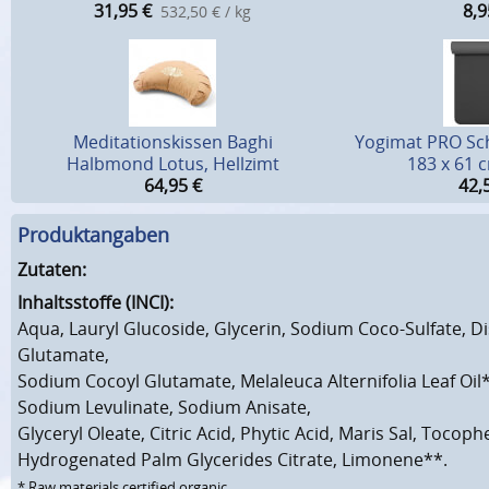
31,95
€
8,9
532,50 € / kg
Meditationskissen Baghi
Yogimat PRO Sch
Halbmond Lotus, Hellzimt
183 x 61 
64,95
€
42,
Produktangaben
Zutaten:
Inhaltsstoffe (INCI):
Aqua, Lauryl Glucoside, Glycerin, Sodium Coco-Sulfate, 
Glutamate,
Sodium Cocoyl Glutamate, Melaleuca Alternifolia Leaf Oil
Sodium Levulinate, Sodium Anisate,
Glyceryl Oleate, Citric Acid, Phytic Acid, Maris Sal, Tocoph
Hydrogenated Palm Glycerides Citrate, Limonene**.
* Raw materials certified organic