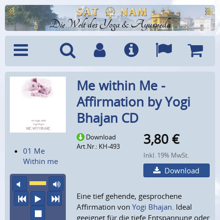
Die Welt des Yoga & Ayurveda
Menü
Suche
Benutzerkonto
Info
Sprachen
Warenk
Me within Me -
Affirmation by Yogi
Bhajan CD
3,80
€
Download
Art.Nr.: KH-493
01 Me
Inkl. 19% MwSt.
Within me
Download
Ton aus
maximale Laustärke
Eine tief gehende, gesprochene
vorheriger Titel
Abspielen
nächster Titel
Affirmation von
Yogi Bhajan
. Ideal
Wiedergabe stoppen
geeignet für die tiefe Entspannung oder