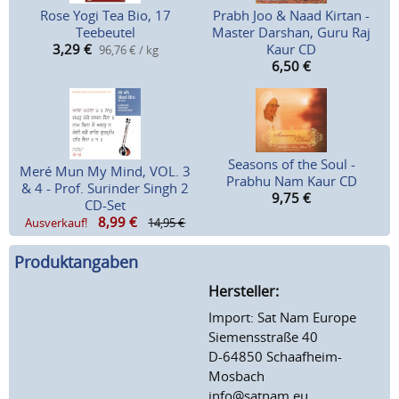
Rose Yogi Tea Bio, 17
Prabh Joo & Naad Kirtan -
Teebeutel
Master Darshan, Guru Raj
3,29
€
Kaur CD
96,76 € / kg
6,50
€
Seasons of the Soul -
Meré Mun My Mind, VOL. 3
Prabhu Nam Kaur CD
& 4 - Prof. Surinder Singh 2
9,75
€
CD-Set
8,99
€
Ausverkauf!
14,95 €
Produktangaben
Hersteller:
Import: Sat Nam Europe
Siemensstraße 40
D-64850 Schaafheim-
Mosbach
info@satnam.eu