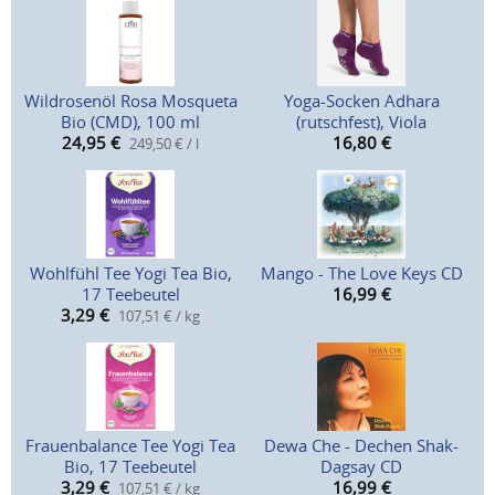
Wildrosenöl Rosa Mosqueta
Yoga-Socken Adhara
Bio (CMD), 100 ml
(rutschfest), Viola
24,95
€
16,80
€
249,50 € / l
Wohlfühl Tee Yogi Tea Bio,
Mango - The Love Keys CD
17 Teebeutel
16,99
€
3,29
€
107,51 € / kg
Frauenbalance Tee Yogi Tea
Dewa Che - Dechen Shak-
Bio, 17 Teebeutel
Dagsay CD
3,29
€
16,99
€
107,51 € / kg