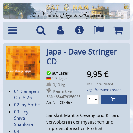
Die Welt des Yoga & Ayurveda
Menü
Suche
Benutzerkonto
Info
Sprachen
Warenk
Japa - Dave Stringer
CD
9,95
€
auf Lager
1-3 Tage
Inkl. 19% MwSt.
0,10 kg
zzgl. Versandkosten
01 Ganapati
Kleinartikel
EAN:
634479356025
Om 8.26
Art.Nr.: CD-467
02 Jay Ambe
03 Hey
Sanskrit Mantra-Gesang und Kirtan,
Shiva
verwoben in der mystischen und
Shankara
improvisatorischen Freiheit
04