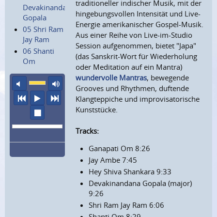
traditioneller indischer Musik, mit der
Devakinandana
hingebungsvollen Intensität und Live-
Gopala
Energie amerikanischer Gospel-Musik.
05 Shri Ram
Aus einer Reihe von Live-im-Studio
Jay Ram
Session aufgenommen, bietet "Japa"
06 Shanti
(das Sanskrit-Wort für Wiederholung
Om
oder Meditation auf ein Mantra)
wundervolle Mantras
, bewegende
Ton aus
maximale Laustärke
Grooves und Rhythmen, duftende
vorheriger Titel
Abspielen
nächster Titel
Klangteppiche und improvisatorische
Kunststücke.
Wiedergabe stoppen
Tracks:
Ganapati Om 8:26
Jay Ambe 7:45
Hey Shiva Shankara 9:33
Devakinandana Gopala (major)
9:26
Shri Ram Jay Ram 6:06
Shanti Om 8:29