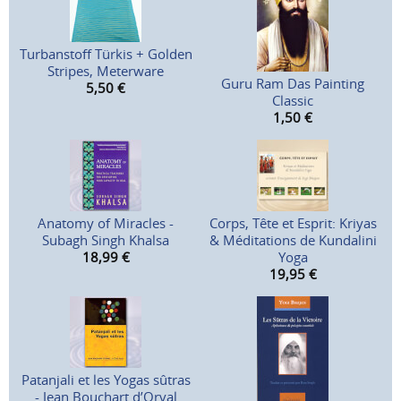
Turbanstoff Türkis + Golden
Stripes, Meterware
Guru Ram Das Painting
5,50
€
Classic
1,50
€
Anatomy of Miracles -
Corps, Tête et Esprit: Kriyas
Subagh Singh Khalsa
& Méditations de Kundalini
18,99
€
Yoga
19,95
€
Patanjali et les Yogas sûtras
- Jean Bouchart d’Orval