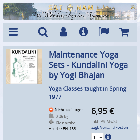
Die Welt des Yoga & Ayurveda
Menü
Suche
Benutzerkonto
Info
Sprachen
Warenk
Maintenance Yoga
Sets - Kundalini Yoga
by Yogi Bhajan
Yoga Classes taught in Spring
1977
6,95
€
Nicht auf Lager
0,06 kg
Inkl. 7% MwSt.
Kleinartikel
zzgl. Versandkosten
Art.Nr.: EN-153