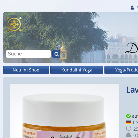
Di
Neu im Shop
Kundalini Yoga
Yoga-Prod
Lav
au
1-3
25
0,0