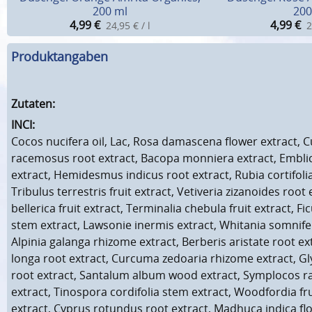
200 ml
200
4,99
€
4,99
€
24,95 € / l
2
Produktangaben
Zutaten:
INCI:
Cocos nucifera oil, Lac, Rosa damascena flower extract, 
racemosus root extract, Bacopa monniera extract, Emblica 
extract, Hemidesmus indicus root extract, Rubia cortifolia
Tribulus terrestris fruit extract, Vetiveria zizanoides root
bellerica fruit extract, Terminalia chebula fruit extract, F
stem extract, Lawsonie inermis extract, Whitania somnifer
Alpinia galanga rhizome extract, Berberis aristate root e
longa root extract, Curcuma zedoaria rhizome extract, Gl
root extract, Santalum album wood extract, Symplocos 
extract, Tinospora cordifolia stem extract, Woodfordia fr
extract, Cyprus rotundus root extract, Madhuca indica flo