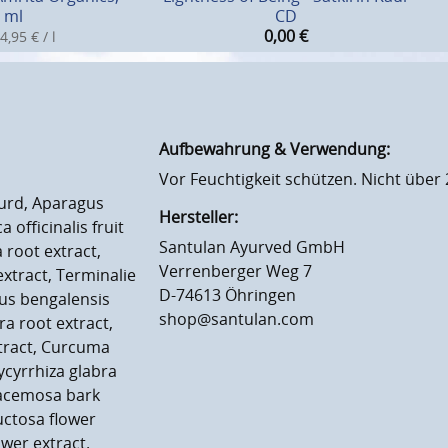
 ml
CD
0,00
€
4,95 € / l
Aufbewahrung & Verwendung:
Vor Feuchtigkeit schützen. Nicht über 
Curd, Aparagus
Hersteller:
officinalis fruit
Santulan Ayurved GmbH
 root extract,
Verrenberger Weg 7
 extract, Terminalie
D-74613 Öhringen
icus bengalensis
shop@santulan.com
a root extract,
xtract, Curcuma
ycyrrhiza glabra
racemosa bark
uctosa flower
wer extract.