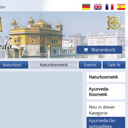
ler
eda
Warenkorb
Naturkost
Naturkosmetik
Events
Sale %
Naturkosme­tik
Ayurveda-
Kosmetik
Neu in dieser
Kategorie
Ayurveda-Ge­
sichts­pflege