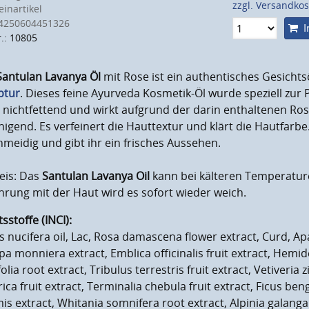
zzgl. Versandko
inartikel
4250604451326
I
r.: 10805
Santulan Lavanya Öl
mit Rose ist ein authentisches Gesichts
ptur
. Dieses feine Ayurveda Kosmetik-Öl wurde speziell zur 
t nichtfettend und wirkt aufgrund der darin enthaltenen Ro
igend. Es verfeinert die Hauttextur und klärt die Hautfarbe.
meidig und gibt ihr ein frisches Aussehen.
eis: Das
Santulan Lavanya Oil
kann bei kälteren Temperatur
rung mit der Haut wird es sofort wieder weich.
tsstoffe (INCI):
 nucifera oil, Lac, Rosa damascena flower extract, Curd, A
a monniera extract, Emblica officinalis fruit extract, Hemi
folia root extract, Tribulus terrestris fruit extract, Vetiveria
rica fruit extract, Terminalia chebula fruit extract, Ficus be
is extract, Whitania somnifera root extract, Alpinia galanga