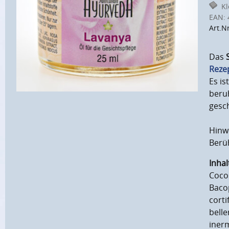
Kle
EAN:
Art.N
Das
Reze
Es is
beruh
gesch
Hinw
Berüh
Inhal
Cocos
Bacop
corti
belle
inerm