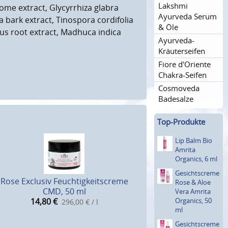
Lakshmi
ome extract, Glycyrrhiza glabra
Ayurveda Serum
bark extract, Tinospora cordifolia
& Öle
us root extract, Madhuca indica
Ayurveda-
Kräutersei­fen
Fiore d'Oriente
Chakra-Seifen
Cosmoveda
Badesalze
Top-Produkte
Lip Balm Bio
Amrita
Organics, 6 ml
Gesich­tscreme
Rose Exclusiv Feuchtigkeitscreme
Rose & Aloe
CMD, 50 ml
Vera Amrita
Organics, 50
14,80
€
296,00 € / l
ml
Gesich­tscreme