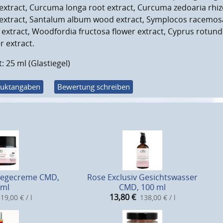
extract, Curcuma longa root extract, Curcuma zedoaria rhiz
extract, Santalum album wood extract, Symplocos racemosa 
extract, Woodfordia fructosa flower extract, Cyprus rotund
r extract.
t: 25 ml (Glastiegel)
uktangaben
Bewertung schreiben
flegecreme CMD,
Rose Exclusiv Gesichtswasser
 ml
CMD, 100 ml
13,80
€
19,00 € / l
138,00 € / l