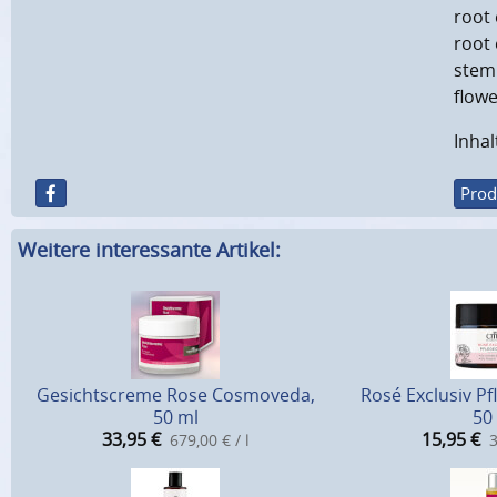
root 
root 
stem 
flowe
Inhal
Prod
Weitere interessante Artikel:
Gesichtscreme Rose Cosmoveda,
Rosé Exclusiv P
50 ml
50
33,95
€
15,95
€
679,00 € / l
3