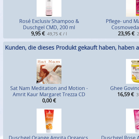
Rosé Exclusiv Shampoo &
Pflege- und M
Duschgel CMD, 200 ml
Cosmoveda 
9,95
€
23,95
€
49,75 € / l
2
Kunden, die dieses Produkt gekauft haben, haben a
Sat Nam Meditation and Motion -
Ghee Govind
Amrit Kaur Margaret Trezza CD
16,59
€
3
0,00
€
Duschgel Orange Amrita Organics,
Duschgel Rose A