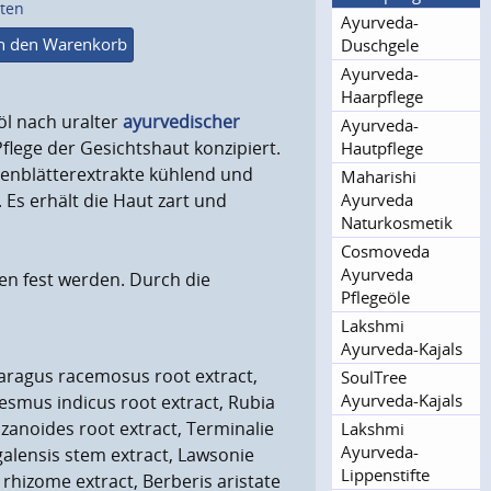
sten
Ayurveda-
n den Warenkorb
Duschgele
Ayurveda-
Haarpflege
öl nach uralter
ayurvedischer
Ayurveda-
Pflege der Gesichtshaut konzipiert.
Hautpflege
senblätterextrakte kühlend und
Maharishi
Ayurveda
 Es erhält die Haut zart und
Naturkosme­tik
Cosmoveda
Ayurveda
en fest werden. Durch die
Pflegeöle
Lakshmi
Ayurveda-Kajals
paragus racemosus root extract,
SoulTree
Ayurveda-Kajals
desmus indicus root extract, Rubia
 zizanoides root extract, Terminalie
Lakshmi
Ayurveda-
ngalensis stem extract, Lawsonie
Lippenstifte
 rhizome extract, Berberis aristate