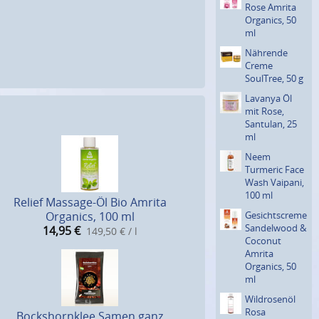
Rose Amrita
Organics, 50
ml
Nährende
Creme
SoulTree, 50 g
Lavanya Öl
mit Rose,
Santulan, 25
ml
Neem
Turmeric Face
Wash Vaipani,
100 ml
Relief Massage-Öl Bio Amrita
Gesich­tscreme
Organics, 100 ml
Sandelwood &
14,95
€
149,50 € / l
Coconut
Amrita
Organics, 50
ml
Wildro­senöl
Rosa
Bockshornklee Samen ganz