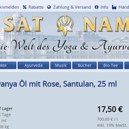
Anmelden
Rabatte
Zahlung & Versand
Info
Händ
e Welt des Yoga & Ayurv
ukte
Ayurveda
Musik
Bücher
Bio-Tee
anya Öl mit Rose, Santulan, 25 ml
17,50
€
f Lager
 Tage
700,00 € / l
 ml
Inkl. 19% MwSt.
8 kg