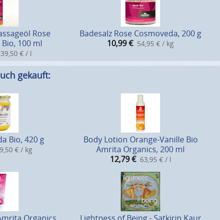
assageöl Rose
Badesalz Rose Cosmoveda, 200 g
Bio, 100 ml
10,99
€
54,95 € / kg
39,50 € / l
uch gekauft:
a Bio, 420 g
Body Lotion Orange-Vanille Bio
Amrita Organics, 200 ml
9,50 € / kg
12,79
€
63,95 € / l
mrita Organics,
Lightness of Being - Satkirin Kaur