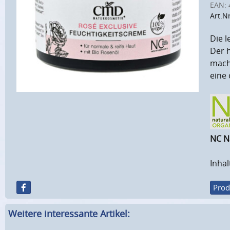
EAN:
Art.N
Die l
Der 
macht
eine
NC N
Inhal
Prod
Weitere interessante Artikel: