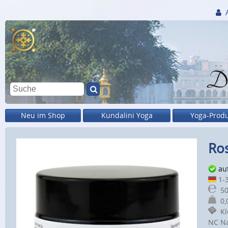
Di
Neu im Shop
Kundalini Yoga
Yoga-Prod
Ros
au
1-3
50
0,0
Kle
NC Na