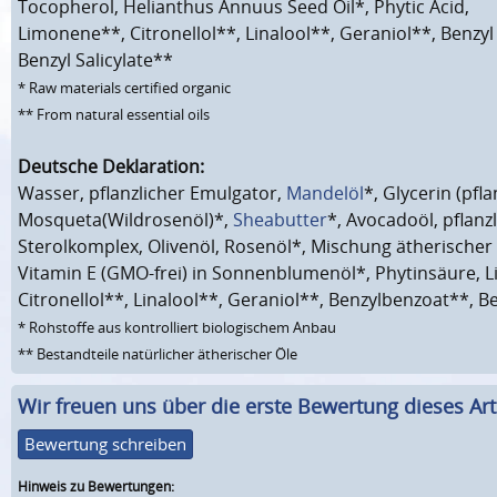
Tocopherol, Helianthus Annuus Seed Oil*, Phytic Acid,
Limonene**, Citronellol**, Linalool**, Geraniol**, Benzy
Benzyl Salicylate**
* Raw materials certified organic
** From natural essential oils
Deutsche Deklaration:
Wasser, pflanzlicher Emulgator,
Mandelöl
*, Glycerin (pfla
Mosqueta(Wildrosenöl)*,
Sheabutter
*, Avocadoöl, pflanz
Sterolkomplex, Olivenöl, Rosenöl*, Mischung ätherischer
Vitamin E (GMO-frei) in Sonnenblumenöl*, Phytinsäure, 
Citronellol**, Linalool**, Geraniol**, Benzylbenzoat**, Be
* Rohstoffe aus kontrolliert biologischem Anbau
** Bestandteile natürlicher ätherischer Öle
Wir freuen uns über die erste Bewertung dieses Arti
Bewertung schreiben
Hinweis zu Bewertungen: