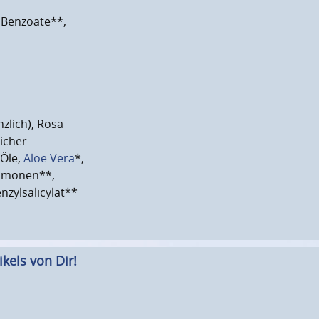
l Benzoate**,
nzlich), Rosa
licher
 Öle,
Aloe Vera
*,
Limonen**,
nzylsalicylat**
kels von Dir!