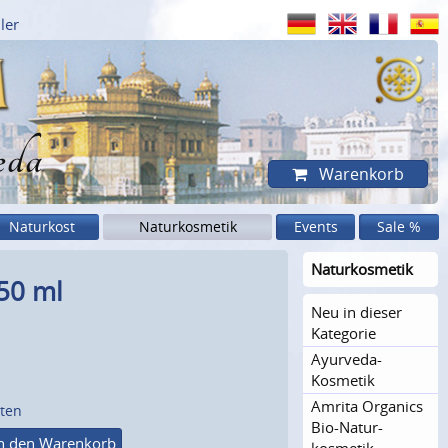
ler
eda
Warenkorb
Naturkost
Naturkosmetik
Events
Sale %
Naturkosme­tik
50 ml
Neu in dieser
Kategorie
Ayurveda-
Kosmetik
Amrita Organics
sten
Bio-Natur­
n den Warenkorb