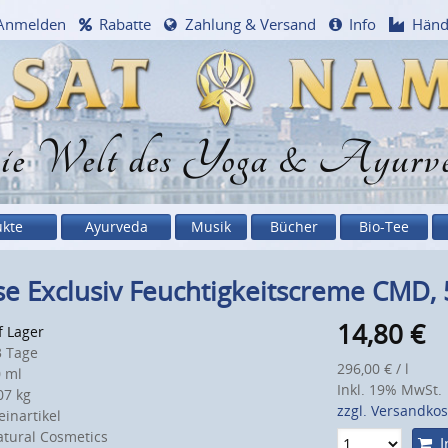
Anmelden
Rabatte
Zahlung & Versand
Info
Händ
e Welt des Yoga & Ayurv
ukte
Ayurveda
Musik
Bücher
Bio-Tee
e Exclusiv Feuchtigkeitscreme CMD, 
14,80
€
f Lager
 Tage
296,00 € / l
 ml
Inkl. 19% MwSt.
7 kg
zzgl. Versandko
inartikel
tural Cosmetics
I