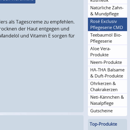
kosmetik
Natürliche Zahn-
& Mundpflege
Rosé Exclusiv
ders als Tagescreme zu empfehlen.
Pflegeserie CMD
trocknen der Haut entgegen und
Teebaumöl Bio-
-Mandelöl und Vitamin E sorgen für
Pflegeserie
Aloe Vera-
Produkte
Neem-Produkte
HA-THA Balsame
& Duft-Produkte
Ohrkerzen &
Chakrakerzen
Neti-Kännchen &
Nasalpflege
Gutscheine
Top-Produkte