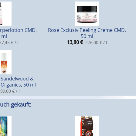
örperlotion CMD,
Rose Exclusiv Peeling Creme CMD,
 ml
50 ml
13,80
€
67,45 € / l
276,00 € / l
 Sandelwood &
Organics, 50 ml
99,00 € / l
uch gekauft: