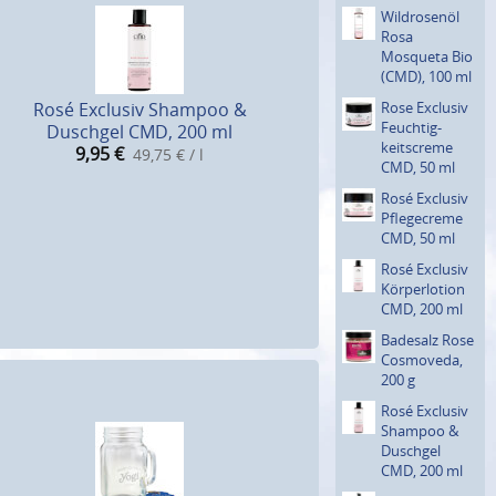
Wildro­senöl
Rosa
Mosqueta Bio
(CMD), 100 ml
Rosé Exclusiv Shampoo &
Rose Exclusiv
Feuchtig­
Duschgel CMD, 200 ml
keitscre­me
9,95
€
49,75 € / l
CMD, 50 ml
Rosé Exclusiv
Pflegecre­me
CMD, 50 ml
Rosé Exclusiv
Körperlo­tion
CMD, 200 ml
Badesalz Rose
Cosmoveda,
200 g
Rosé Exclusiv
Shampoo &
Duschgel
CMD, 200 ml