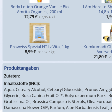
Body Lotion Orange-Vanille Bio
I Am Here to Sh
Amrita Organics, 200 ml
14,8 x 
12,79
€
1,9
63,95 € / l
Proweiss Spezial HT LaVita, 1 kg
Kumkumadi Öl
8,99
€
Ayurved
8,99 € / kg
21,80
€
2.
Produktangaben
Zutaten:
Inhaltsstoffe (INCI):
Aqua, Ceteary Alcohol, Cetearyl Glucoside, Prunus Amygda
Glycerin, Rosa Canina Fruit Oil*, Butyrospermum Parkii B
Gratissima Oil, Brassica Campestris Sterols, Olea Europaea
Damascena Flower Oil*, Parfum, Aloe Barbadensis Leaf Ju