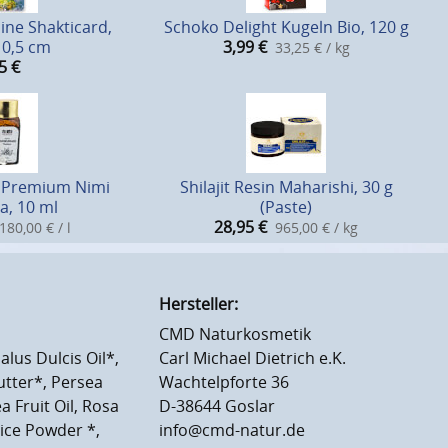
ine Shakticard,
Schoko Delight Kugeln Bio, 120 g
10,5 cm
3,99
€
33,25 € / kg
5
€
 Premium Nimi
Shilajit Resin Maharishi, 30 g
a, 10 ml
(Paste)
28,95
€
180,00 € / l
965,00 € / kg
Hersteller:
CMD Naturkosmetik
lus Dulcis Oil*,
Carl Michael Dietrich e.K.
utter*, Persea
Wachtelpforte 36
 Fruit Oil, Rosa
D-38644 Goslar
ice Powder *,
info@cmd-natur.de