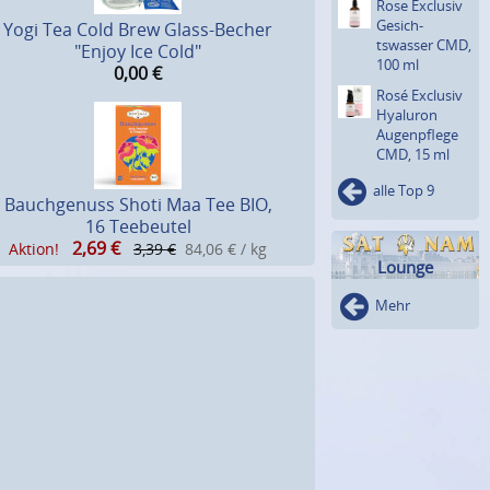
Rose Exclusiv
Gesich­
Yogi Tea Cold Brew Glass-Becher
tswasser CMD,
"Enjoy Ice Cold"
100 ml
0,00
€
Rosé Exclusiv
Hyaluron
Augenpfle­ge
CMD, 15 ml
alle Top 9
Bauchgenuss Shoti Maa Tee BIO,
16 Teebeutel
2,69
€
Aktion!
3,39 €
84,06 € / kg
Lounge
Mehr