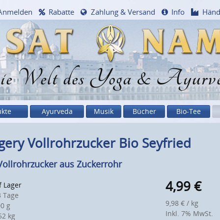
Anmelden
Rabatte
Zahlung & Versand
Info
Händ
e Welt des Yoga & Ayurv
ukte
Ayurveda
Musik
Bücher
Bio-Tee
gery Vollrohrzucker Bio Seyfried
Vollrohrzucker aus Zuckerrohr
4,99
€
f Lager
 Tage
9,98 € / kg
0 g
Inkl. 7% MwSt.
2 kg