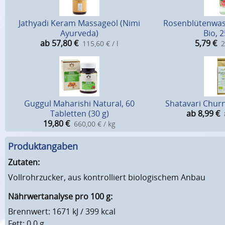
Jathyadi Keram Massageöl (Nimi
Rosenblütenwa
Ayurveda)
Bio, 
ab 57,80
€
5,79
€
115,60 € / l
2
Guggul Maharishi Natural, 60
Shatavari Churn
Tabletten (30 g)
ab 8,99
€
19,80
€
660,00 € / kg
Produktangaben
Zutaten:
Vollrohrzucker, aus kontrolliert biologischem Anbau
Nährwertanalyse pro 100 g:
Brennwert: 1671 kJ / 399 kcal
Fett: 0,0 g