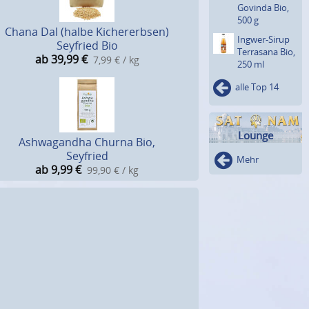
Govinda Bio,
500 g
Chana Dal (halbe Kichererbsen)
Ingwer-Sirup
Seyfried Bio
Terrasana Bio,
ab 39,99
€
7,99 € / kg
250 ml
alle Top 14
Lounge
Ashwagandha Churna Bio,
Seyfried
Mehr
ab 9,99
€
99,90 € / kg