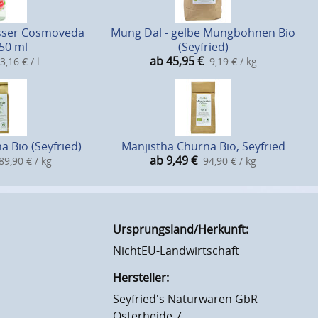
sser Cosmoveda
Mung Dal - gelbe Mungbohnen Bio
250 ml
(Seyfried)
ab 45,95
€
3,16 € / l
9,19 € / kg
a Bio (Seyfried)
Manjistha Churna Bio, Seyfried
ab 9,49
€
89,90 € / kg
94,90 € / kg
Ursprungsland/Herkunft:
NichtEU-Landwirtschaft
Hersteller:
Seyfried's Naturwaren GbR
Osterheide 7