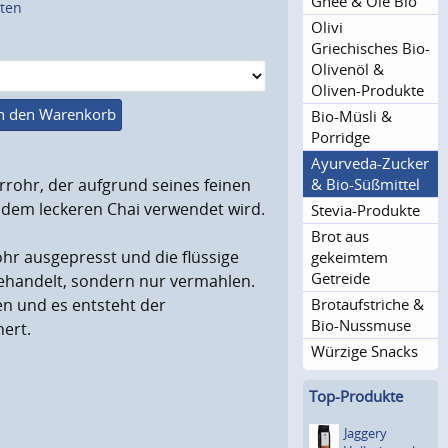
Ghee & Öle Bio
sten
Olivi
Griechisches Bio-
Olivenöl &
Oliven-Produkte
n den Warenkorb
Bio-Müsli &
Porridge
Ayurveda-Zucker
& Bio-Süßmittel
rrohr, der aufgrund seines feinen
 dem leckeren Chai verwendet wird.
Stevia-Produkte
Brot aus
ohr ausgepresst und die flüssige
gekeimtem
Getreide
ehandelt, sondern nur vermahlen.
Brotauf­striche &
en und es entsteht der
Bio-Nussmuse
ert.
Würzige Snacks
Top-Produkte
Jaggery