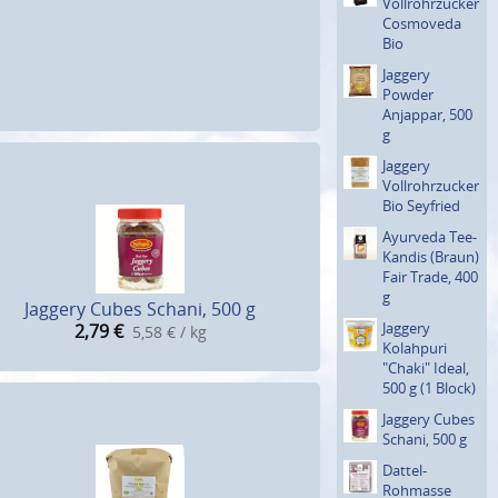
Vollroh­rzucker
Cosmoveda
Bio
Jaggery
Powder
Anjappar, 500
g
Jaggery
Vollroh­rzucker
Bio Seyfried
Ayurveda Tee-
Kandis (Braun)
Fair Trade, 400
g
Jaggery Cubes Schani, 500 g
Jaggery
2,79
€
5,58 € / kg
Kolahpuri
"Chaki" Ideal,
500 g (1 Block)
Jaggery Cubes
Schani, 500 g
Dattel-
Rohmasse