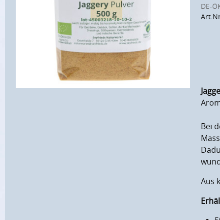
DE-Ö
Art.N
Jagge
Arom
Bei d
Mass
Dadur
wund
Aus k
Erhä