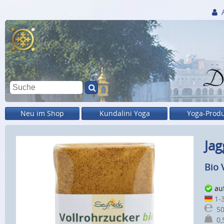
Di
Neu im Shop
Kundalini Yoga
Yoga-Prod
Jag
Bio 
au
1-3
50
0,5