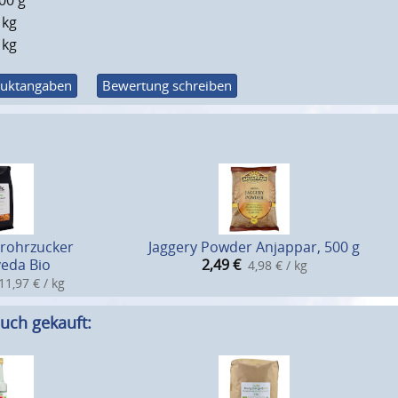
00 g
 kg
 kg
uktangaben
Bewertung schreiben
lrohrzucker
Jaggery Powder Anjappar, 500 g
eda Bio
2,49
€
4,98 € / kg
11,97 € / kg
uch gekauft: