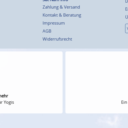
D
Zahlung & Versand
E
Kontakt & Beratung
Ü
Impressum
AGB
Widerrufsrecht
mehr
r Yogis
Ein