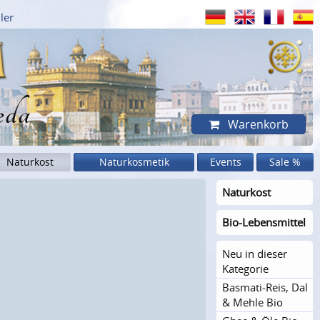
ler
eda
Warenkorb
Naturkost
Naturkosmetik
Events
Sale %
Naturkost
Bio-Lebensmittel
Neu in dieser
Kategorie
Basmati-Reis, Dal
& Mehle Bio