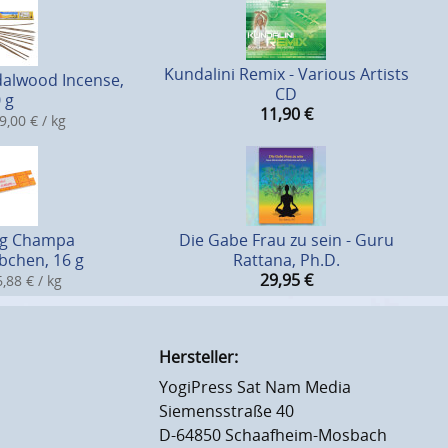
Kundalini Remix - Various Artists
dalwood Incense,
CD
 g
11,90
€
9,00 € / kg
ag Champa
Die Gabe Frau zu sein - Guru
bchen, 16 g
Rattana, Ph.D.
29,95
€
,88 € / kg
Hersteller:
YogiPress Sat Nam Media
Siemensstraße 40
D-64850 Schaafheim-Mosbach