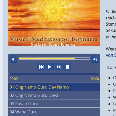
Satki
reich
Stim
Sekun
geeig
Weite
von S
Ton aus
maxi
vorheriger Titel
Abspielen
nächster Titel
Wiedergabe stopp
Track
O
00:00
00:00
O
01 Ong Namo Guru Dev Namo
P
02 Ong Namo Guru Deva
W
03 Pavan Guru
L
P
04 Wahe Guru