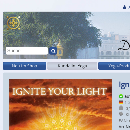
Di
Neu im Shop
Kundalini Yoga
Yoga-Prod
Ign
au
1-3
0,1
Kle
EAN:
Art.N