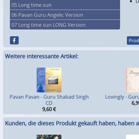
L
05 Long time sun
06 Pavan Guru Angelic Version
07 Long time sun LONG Version
Prod
Weitere interessante Artikel:
Pavan Pavan - Guru Shabad Singh
Lovingly - Gu
CD
6,9
9,60
€
Kunden, die dieses Produkt gekauft haben, haben a