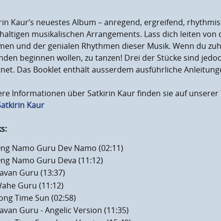
rin Kaur’s neuestes Album – anregend, ergreifend, rhythmi
haltigen musikalischen Arrangements. Lass dich leiten von 
men und der genialen Rhythmen dieser Musik. Wenn du zuhö
den beginnen wollen, zu tanzen! Drei der Stücke sind jedo
net. Das Booklet enthält ausserdem ausführliche Anleitunge
re Informationen über Satkirin Kaur finden sie auf unsere
atkirin Kaur
male Laustärke
en
s:
ng Namo Guru Dev Namo (02:11)
ng Namo Guru Deva (11:12)
avan Guru (13:37)
ahe Guru (11:12)
ong Time Sun (02:58)
avan Guru - Angelic Version (11:35)