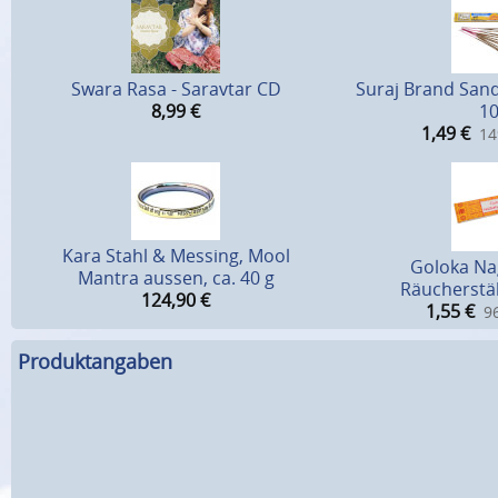
Swara Rasa - Saravtar CD
Suraj Brand San
8,99
€
10
1,49
€
14
Kara Stahl & Messing, Mool
Goloka N
Mantra aussen, ca. 40 g
Räucherstä
124,90
€
1,55
€
96
Produktangaben