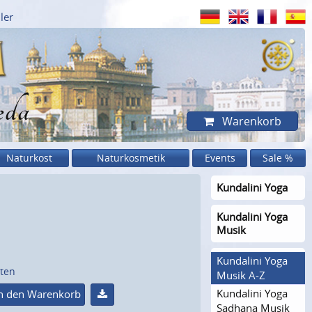
ler
eda
Warenkorb
Naturkost
Naturkosmetik
Events
Sale %
Kundalini Yoga
Kundalini Yoga
Musik
Kundalini Yoga
sten
Musik A-Z
Kundalini Yoga
n den Warenkorb
Sadhana Musik