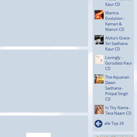
Kaur CD
Mantra
Evolution -
Kamari &
Manvir CD
Aloka's Grace -
Siri Sadhana
Kaur CD
Lovingly -
Gurudass Kaur
CD
The Aquarian
Dawn
Sadhana -
Pritpal Singh
CD
In Thy Name -
Tera Naam CD
alle Top 24