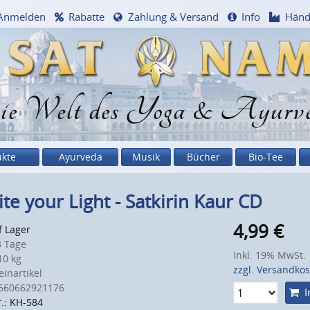
Anmelden
Rabatte
Zahlung & Versand
Info
Händ
e Welt des Yoga & Ayurv
ukte
Ayurveda
Musik
Bücher
Bio-Tee
ite your Light - Satkirin Kaur CD
4,99
€
f Lager
 Tage
Inkl. 19% MwSt.
0 kg
zzgl. Versandko
inartikel
660662921176
I
r.: KH-584