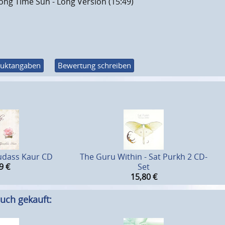
ong Time Sun - Long Version (15:49)
uktangaben
Bewertung schreiben
rudass Kaur CD
The Guru Within - Sat Purkh 2 CD-
9
€
Set
15,80
€
uch gekauft: