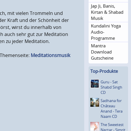
Jap Ji, Banis,
Kirtan & Shabad
sch, mit vielen Trommeln und
Musik
der Kraft und der Schönheit der
Kundalini Yoga
rst, wirst du innerhalb von
Audio-
ch auch sehr gut zur Meditation
Programme
n zu jeder Meditation.
Mantra
Download
r Themenseite:
Meditationsmusik
Gutscheine
Top-Produkte
Guru - Sat
Shabd Singh
CD
Sadhana for
Château
Anand - Tera
Naam CD
The Sweetest
Nectar - Simrit