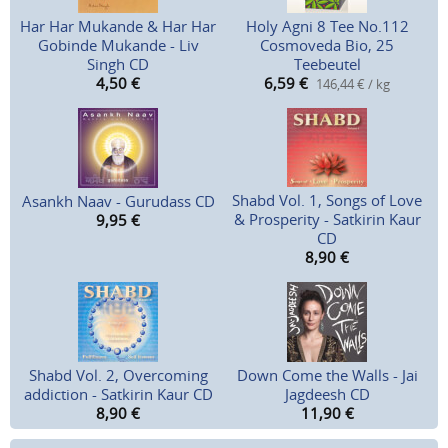
Har Har Mukande & Har Har
Holy Agni 8 Tee No.112
Gobinde Mukande - Liv
Cosmoveda Bio, 25
Singh CD
Teebeutel
4,50
€
6,59
€
146,44 € / kg
Shabd Vol. 1, Songs of Love
Asankh Naav - Gurudass CD
& Prosperity - Satkirin Kaur
9,95
€
CD
8,90
€
Shabd Vol. 2, Overcoming
Down Come the Walls - Jai
addiction - Satkirin Kaur CD
Jagdeesh CD
8,90
€
11,90
€