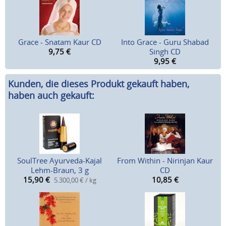
Grace - Snatam Kaur CD
Into Grace - Guru Shabad
9,75
€
Singh CD
9,95
€
Kunden, die dieses Produkt gekauft haben,
haben auch gekauft:
SoulTree Ayurveda-Kajal
From Within - Nirinjan Kaur
Lehm-Braun, 3 g
CD
15,90
€
10,85
€
5.300,00 € / kg