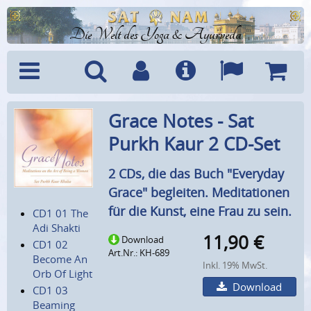
Die Welt des Yoga & Ayurveda
Menü
Suche
Benutzerkonto
Info
Sprachen
Warenk
Grace Notes - Sat
Purkh Kaur 2 CD-Set
2 CDs, die das Buch "Everyday
Grace" begleiten. Meditationen
für die Kunst, eine Frau zu sein.
CD1 01 The
Adi Shakti
11,90
€
Download
CD1 02
Art.Nr.: KH-689
Become An
Inkl. 19% MwSt.
Orb Of Light
Download
CD1 03
Beaming