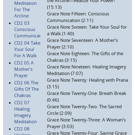
the Arcline—Realize Your Power!
Meditation
(15:13)
For The
Grace Note Fifteen: Conscious
Arcline
Communication (2:11)
CD2 03
Grace Note Sixteen: Take Your Soul for
Conscious
a Walk (1:40)
Communication
Grace Note Seventeen: A Mother’s
CD2 04 Take
Prayer (2:10)
Your Soul
Grace Note Eighteen: The Gifts of the
For A Walk
Chakras (3:15)
CD2 05 A
Grace Note Nineteen: Healing Imagery
Mother's
Meditation (7:07)
Prayer
Grace Note Twenty: Healing with Prana
CD2 06 The
(3:15)
Gifts Of The
Grace Note Twenty-One: Breath Break
Chakras
(0:46)
CD2 07
Grace Note Twenty-Two: The Sacred
Healing
Circle (2:09)
Imagery
Grace Note Twenty-Three: A Woman’s
Meditation
Prayer (3:03)
CD2 08
Grace Note Twenty-Four: Saving Grace
Healing