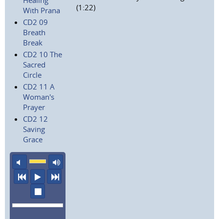
(1:22)
With Prana
CD2 09
Breath
Break
CD2 10 The
Sacred
Circle
CD2 11 A
Woman's
Prayer
CD2 12
Saving
Grace
Ton aus
maximale Laustärke
vorheriger Titel
Abspielen
nächster Titel
Wiedergabe stoppen