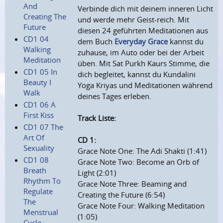
And
Verbinde dich mit deinem inneren Licht
Creating The
und werde mehr Geist-reich. Mit
Future
diesen 24 geführten Meditationen aus
CD1 04
dem Buch
Everyday Grace
kannst du
Walking
zuhause, im Auto oder bei der Arbeit
Meditation
üben. Mit Sat Purkh Kaurs Stimme, die
CD1 05 In
dich begleitet, kannst du Kundalini
Beauty I
Yoga Kriyas und Meditationen während
Walk
deines Tages erleben.
CD1 06 A
First Kiss
Track Liste:
CD1 07 The
Art Of
CD 1:
Sexuality
Grace Note One: The Adi Shakti (1:41)
CD1 08
Grace Note Two: Become an Orb of
Breath
Light (2:01)
Rhythm To
Grace Note Three: Beaming and
Regulate
Creating the Future (6:54)
The
Grace Note Four: Walking Meditation
Menstrual
(1:05)
Cycle