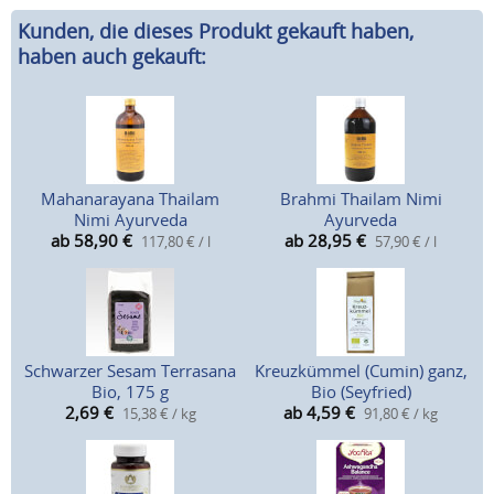
Kunden, die dieses Produkt gekauft haben,
haben auch gekauft:
Mahanarayana Thailam
Brahmi Thailam Nimi
Nimi Ayurveda
Ayurveda
ab 58,90
€
ab 28,95
€
117,80 € / l
57,90 € / l
Schwarzer Sesam Terrasana
Kreuzkümmel (Cumin) ganz,
Bio, 175 g
Bio (Seyfried)
2,69
€
ab 4,59
€
15,38 € / kg
91,80 € / kg