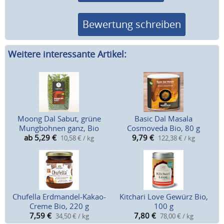
Bewertung schreiben
Weitere interessante Artikel:
Moong Dal Sabut, grüne
Basic Dal Masala
Mungbohnen ganz, Bio
Cosmoveda Bio, 80 g
ab 5,29
€
9,79
€
10,58 € / kg
122,38 € / kg
Chufella Erdmandel-Kakao-
Kitchari Love Gewürz Bio,
Creme Bio, 220 g
100 g
7,59
€
7,80
€
34,50 € / kg
78,00 € / kg