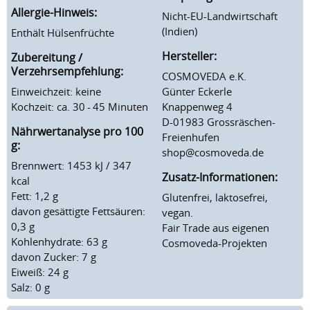
Allergie-Hinweis:
Nicht-EU-Landwirtschaft
(Indien)
Enthält Hülsenfrüchte
Hersteller:
Zubereitung /
Verzehrsempfehlung:
COSMOVEDA e.K.
Einweichzeit: keine
Günter Eckerle
Kochzeit: ca. 30 - 45 Minuten
Knappenweg 4
D-01983 Grossräschen-
Nährwertanalyse pro 100
Freienhufen
g:
shop@cosmoveda.de
Brennwert: 1453 kJ / 347
Zusatz-Informationen:
kcal
Fett: 1,2 g
Glutenfrei, laktosefrei,
davon gesättigte Fettsäuren:
vegan.
0,3 g
Fair Trade aus eigenen
Kohlenhydrate: 63 g
Cosmoveda-Projekten
davon Zucker: 7 g
Eiweiß: 24 g
Salz: 0 g