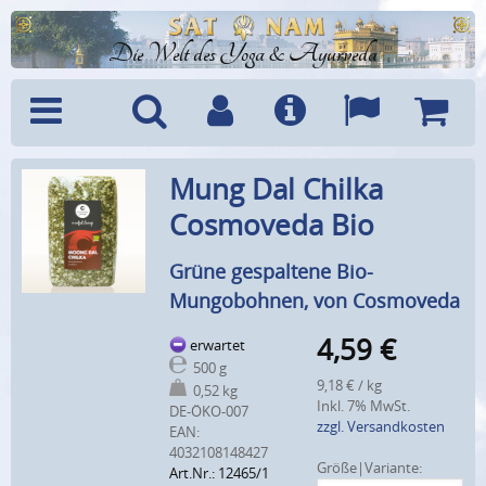
Die Welt des Yoga & Ayurveda
Menü
Suche
Benutzerkonto
Info
Sprachen
Warenk
Mung Dal Chilka
Cosmoveda Bio
Grüne gespaltene Bio-
Mungobohnen, von Cosmoveda
4,59
€
erwartet
500 g
9,18 € / kg
0,52 kg
Inkl. 7% MwSt.
DE-ÖKO-007
zzgl. Versandkosten
EAN:
4032108148427
Größe|Variante:
Art.Nr.: 12465/1