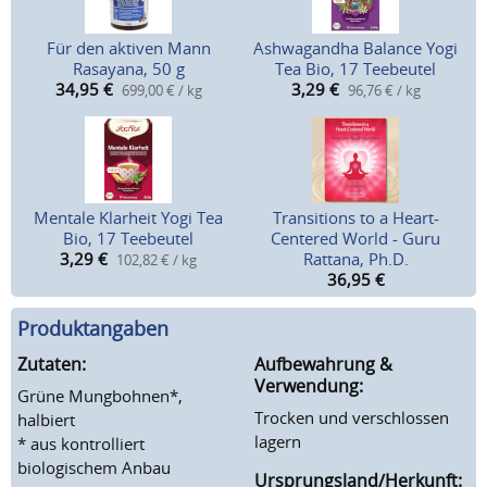
Für den aktiven Mann
Ashwagandha Balance Yogi
Rasayana, 50 g
Tea Bio, 17 Teebeutel
34,95
€
3,29
€
699,00 € / kg
96,76 € / kg
Mentale Klarheit Yogi Tea
Transitions to a Heart-
Bio, 17 Teebeutel
Centered World - Guru
3,29
€
Rattana, Ph.D.
102,82 € / kg
36,95
€
Produktangaben
Zutaten:
Aufbewahrung &
Verwendung:
Grüne Mungbohnen*,
Trocken und verschlossen
halbiert
lagern
* aus kontrolliert
biologischem Anbau
Ursprungsland/Herkunft: