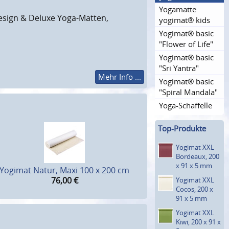
Yogamatte
esign & Deluxe Yoga-Matten,
yogimat® kids
Yogimat® basic
"Flower of Life"
Yogimat® basic
"Sri Yantra"
Mehr Info ...
Yogimat® basic
"Spiral Mandala"
Yoga-Schaffelle
Top-Produkte
Yogimat XXL
Bordeaux, 200
x 91 x 5 mm
Yogimat Natur, Maxi 100 x 200 cm
76,00
€
Yogimat XXL
Cocos, 200 x
91 x 5 mm
Yogimat XXL
Kiwi, 200 x 91 x