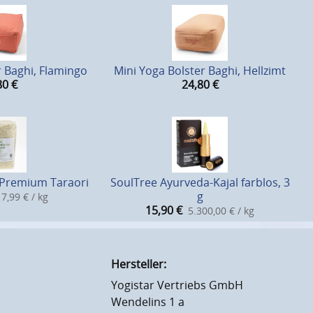
r Baghi, Flamingo
Mini Yoga Bolster Baghi, Hellzimt
80
€
24,80
€
 Premium Taraori
SoulTree Ayurveda-Kajal farblos, 3
g
7,99 € / kg
15,90
€
5.300,00 € / kg
Hersteller:
Yogistar Vertriebs GmbH
Wendelins 1 a