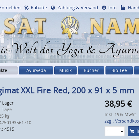
Anmelden
Rabatte
Zahlung & Versand
Info
Händ
e Welt des Yoga & Ayurv
ukte
Ayurveda
Musik
Bücher
Bio-Tee
imat XXL Fire Red, 200 x 91 x 5 mm
38,95
€
f Lager
 Tage
Inkl. 19% MwSt.
5 kg
zzgl. Versandko
4250193561710
.: 4515
I