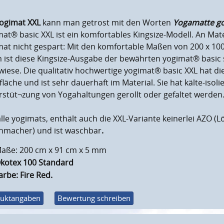
ogimat XXL
kann man getrost mit den Worten
Yogamatte go
at® basic XXL ist ein komfortables Kingsize-Modell. An Mate
mat nicht gespart: Mit den komfortable Maßen von 200 x 10
 ist diese Kingsize-Ausgabe der bewährten yogimat® basic
wiese. Die qualitativ hochwertige yogimat® basic XXL hat di
läche und ist sehr dauerhaft im Material. Sie hat kälte-iso
rstüt¬zung von Yogahaltungen gerollt oder gefaltet werden
lle yogimats, enthält auch die XXL-Variante keinerlei AZO (
hmacher) und ist waschbar
.
aße: 200 cm x 91 cm x 5 mm
kotex 100 Standard
arbe: Fire Red.
uktangaben
Bewertung schreiben