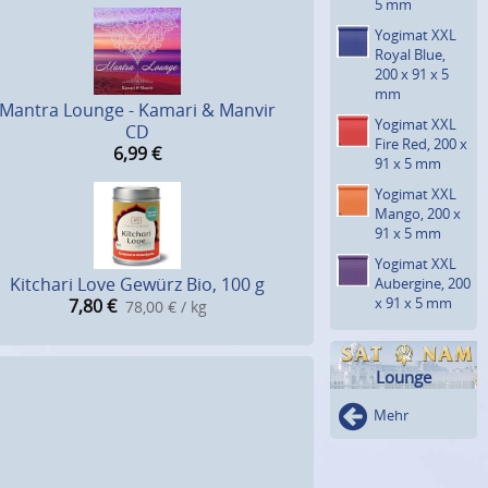
5 mm
Yogimat XXL
Royal Blue,
200 x 91 x 5
mm
Mantra Lounge - Kamari & Manvir
Yogimat XXL
CD
Fire Red, 200 x
6,99
€
91 x 5 mm
Yogimat XXL
Mango, 200 x
91 x 5 mm
Yogimat XXL
Kitchari Love Gewürz Bio, 100 g
Aubergine, 200
x 91 x 5 mm
7,80
€
78,00 € / kg
Lounge
Mehr