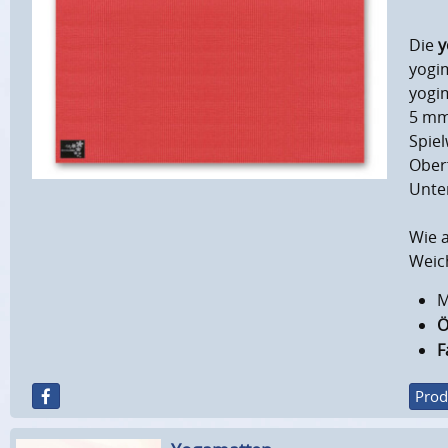
Die
y
yogim
yogi
5 mm
Spiel
Oberf
Unte
Wie a
Weic
M
Ö
F
Prod