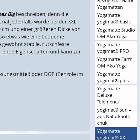
Bezüge für Natur-
Yogamatten
es Big
beschreiben, denn die
Yogamatte
rial jedenfalls wurde bei der XXL-
yogimat® basic
0 cm und einer größeren Dicke von
Yogamatte Studio
OM Ako Yoga
 so etwas wie eine bequeme
e gewohnt stabile, rutschfeste
Yogamatte
yogimat® PRO
lierende Eigenschaften und kann zur
.
Yogamatte Earth
OM Ako Yoga
Yogamatte
Lösungsmittel) oder DOP (Benzole im
yogimat® plus
Yogamatte
Deluxe
"Elements"
yogimat® sun –
aus Naturkauts­
chuk
Yogamatte
yogimat® XXL