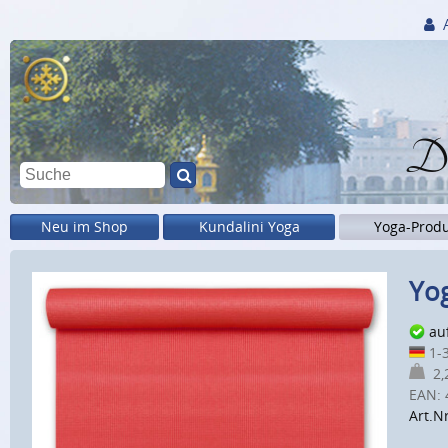
Di
Neu im Shop
Kundalini Yoga
Yoga-Prod
Yog
au
1-3
2,2
EAN:
Art.Nr