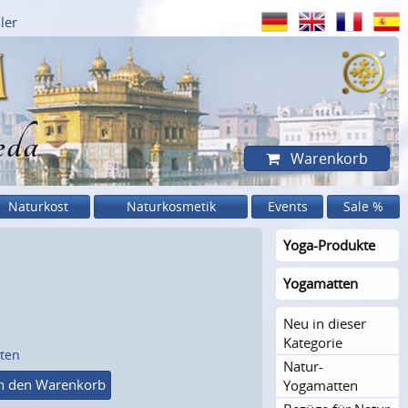
ler
eda
Warenkorb
Naturkost
Naturkosmetik
Events
Sale %
Yoga-Produkte
Yogamatten
Neu in dieser
Kategorie
sten
Natur-
n den Warenkorb
Yogamatten