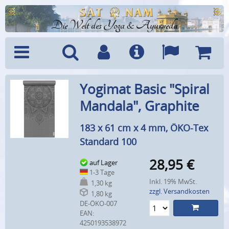
Die Welt des Yoga & Ayurveda
Menü
Suche
Benutzerkonto
Info
Sprachen
Warenk
Yogimat Basic "Spiral
Mandala", Graphite
183 x 61 cm x 4 mm, ÖKO-Tex
Standard 100
28,95
€
auf Lager
1-3 Tage
Inkl. 19% MwSt.
1,30 kg
zzgl. Versandkosten
1,80 kg
DE-ÖKO-007
EAN:
4250193538972