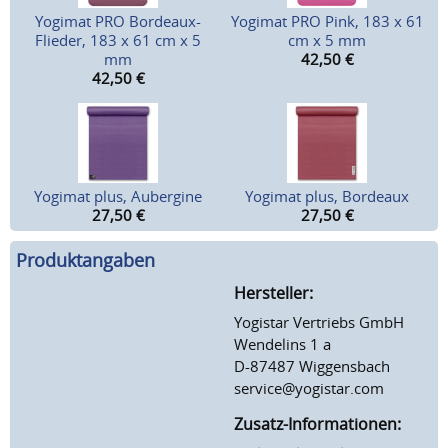
Yogimat PRO Bordeaux-
Yogimat PRO Pink, 183 x 61
Flieder, 183 x 61 cm x 5
cm x 5 mm
mm
42,50
€
42,50
€
Yogimat plus, Aubergine
Yogimat plus, Bordeaux
27,50
€
27,50
€
Produktangaben
Hersteller:
Yogistar Vertriebs GmbH
Wendelins 1 a
D-87487 Wiggensbach
service@yogistar.com
Zusatz-Informationen: