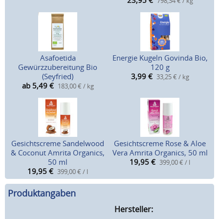
23,95
€
798,34 € / kg
Asafoetida
Energie Kugeln Govinda Bio,
Gewürzzubereitung Bio
120 g
(Seyfried)
3,99
€
33,25 € / kg
ab 5,49
€
183,00 € / kg
Gesichtscreme Sandelwood
Gesichtscreme Rose & Aloe
& Coconut Amrita Organics,
Vera Amrita Organics, 50 ml
50 ml
19,95
€
399,00 € / l
19,95
€
399,00 € / l
Produktangaben
Hersteller: