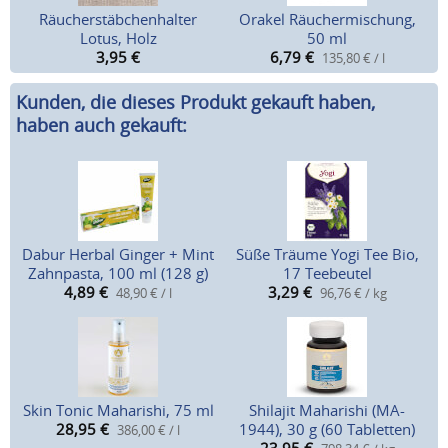
Räucherstäbchenhalter
Orakel Räuchermischung,
Lotus, Holz
50 ml
3,95
€
6,79
€
135,80 € / l
Kunden, die dieses Produkt gekauft haben,
haben auch gekauft:
Dabur Herbal Ginger + Mint
Süße Träume Yogi Tee Bio,
Zahnpasta, 100 ml (128 g)
17 Teebeutel
4,89
€
3,29
€
48,90 € / l
96,76 € / kg
Skin Tonic Maharishi, 75 ml
Shilajit Maharishi (MA-
28,95
€
1944), 30 g (60 Tabletten)
386,00 € / l