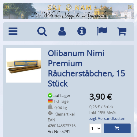
Die Welt des Yoga & Ayurveda
Menü
Suche
Benutzerkonto
Info
Sprachen
Warenk
Olibanum Nimi
Premium
Räucherstäbchen, 15
Stück
3,90
€
auf Lager
1-3 Tage
0,26 € / Stück
0,04 kg
Inkl. 19% MwSt.
Kleinartikel
zzgl. Versandkosten
EAN:
4260145873716
Art.Nr.: 5291