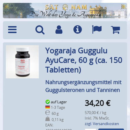
Die Welt des Yoga & Ayurveda
Menü
Suche
Benutzerkonto
Info
Sprachen
Warenk
Yogaraja Guggulu
AyuCare, 60 g (ca. 150
Tabletten)
Nahrungsergänzungsmittel mit
Guggulsteronen und Tanninen
34,20
€
auf Lager
1-3 Tage
570,00 € / kg
60 g
Inkl. 7% MwSt.
0,11 kg
zzgl. Versandkosten
EAN: