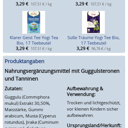
3,29
€
3,29
€
107,51 € / kg
107,51 € / kg
Klarer Geist Tee Yogi Tea
Süße Träume Yogi Tee Bio,
Bio, 17 Teebeutel
17 Teebeutel
3,29
€
3,29
€
107,51 € / kg
96,76 € / kg
Produktangaben
Nahrungsergänzungsmittel mit Guggulsteronen
und Tanninen
Zutaten:
Aufbewahrung &
Verwendung:
Guggulu (Commiphora
Trocken und lichtgeschützt,
mukul) Extrakt 30,50%,
vor kleinen Kindern sicher
Maisstärke, Gummi
aufbewahren.
arabicum, Musta (Cyperus
rotundus), Jiraka (Cuminum
Ursprungsland/Herkunft: