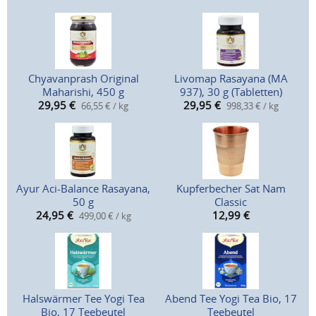
Chyavanprash Original
Livomap Rasayana (MA
Maharishi, 450 g
937), 30 g (Tabletten)
29,95
€
29,95
€
66,55 € / kg
998,33 € / kg
Ayur Aci-Balance Rasayana,
Kupferbecher Sat Nam
50 g
Classic
24,95
€
12,99
€
499,00 € / kg
Halswärmer Tee Yogi Tea
Abend Tee Yogi Tea Bio, 17
Bio, 17 Teebeutel
Teebeutel