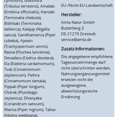
cyminum), Gokshura
EU-/Nicht-EU-Landwirtschaft
(Tribulus terrestris), Amalaki
(Emblica officinalis), Haritaki
Hersteller:
(Terminalia chebula),
Amla Natur GmbH
Bibhitaki (Terminalia
Butterberg 3
bellerica), Kalajaji (Nigella
DE-21279 Drestedt
sativa), Gandhamarica (Piper
service@amla.de
cubeba), Ajwain
(Trachyspermum ammi),
Zusatz-Informationen:
Rasna (Pluchea lancelota),
Die angegebene empfohlene
Devadaru (Cedrus deodara),
Tagesverzehrmenge darf
Ela (Elatteria cardamomum),
nicht überschritten werden;
Tvak (Cinnamomum
Nahrungsergänzungsmittel
zeylanicum), Pathra
ersetzen nicht die
(Cinnamomum tamala),
ausgewogene,
Pippali (Piper longum),
abwechslungsreiche
Chitrak (Plumbago
Ernährung.
zeylanica), Dhanyaka
(Coriandrum sativum),
Marica (Piper nigrum), Talisa
(Abiens webbiana),