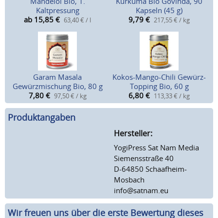
Mandelöl Bio, 1.
Kurkuma Bio Govinda, 90
Kaltpressung
Kapseln (45 g)
ab 15,85
€
9,79
€
63,40 € / l
217,55 € / kg
Garam Masala
Kokos-Mango-Chili Gewürz-
Gewürzmischung Bio, 80 g
Topping Bio, 60 g
7,80
€
6,80
€
97,50 € / kg
113,33 € / kg
Produktangaben
Hersteller:
YogiPress Sat Nam Media
Siemensstraße 40
D-64850 Schaafheim-
Mosbach
info@satnam.eu
Wir freuen uns über die erste Bewertung dieses