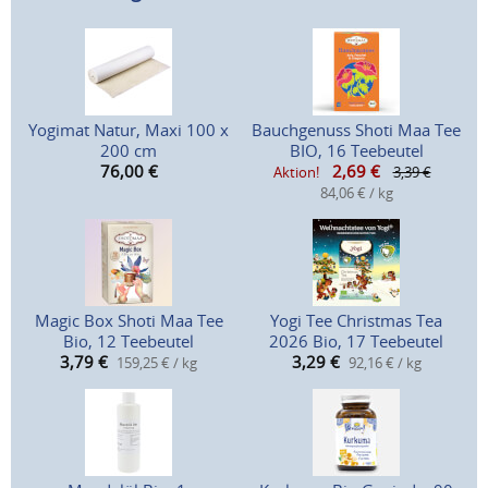
Yogimat Natur, Maxi 100 x
Bauchgenuss Shoti Maa Tee
200 cm
BIO, 16 Teebeutel
76,00
€
2,69
€
Aktion!
3,39 €
84,06 € / kg
Magic Box Shoti Maa Tee
Yogi Tee Christmas Tea
Bio, 12 Teebeutel
2026 Bio, 17 Teebeutel
3,79
€
3,29
€
159,25 € / kg
92,16 € / kg