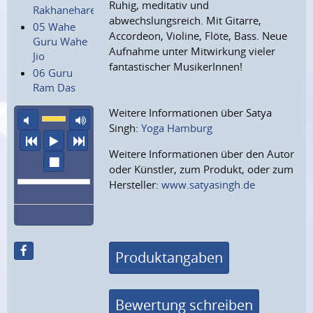
Ruhig, meditativ und
Rakhanehare
abwechslungsreich. Mit Gitarre,
05 Wahe
Accordeon, Violine, Flöte, Bass. Neue
Guru Wahe
Aufnahme unter Mitwirkung vieler
Jio
fantastischer MusikerInnen!
06 Guru
Ram Das
Weitere Informationen über Satya
Ton aus
maximale Laustärke
Singh:
Yoga Hamburg
vorheriger Titel
Abspielen
nächster Titel
Weitere Informationen über den Autor
Wiedergabe stoppen
oder Künstler, zum Produkt, oder zum
Hersteller:
www.satyasingh.de
Produktangaben
Bewertung schreiben