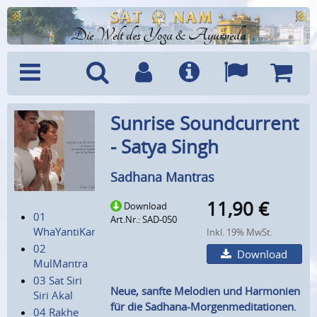
Die Welt des Yoga & Ayurveda
Menü
Suche
Benutzerkonto
Info
Sprachen
Warenk
Sunrise Soundcurrent
- Satya Singh
Sadhana Mantras
11,90
€
Download
01
Art.Nr.: SAD-050
WhaYantiKarYanti
Inkl. 19% MwSt.
02
Download
MulMantra
03 Sat Siri
Neue, sanfte Melodien und Harmonien
Siri Akal
für die Sadhana-Morgenmeditationen.
04 Rakhe