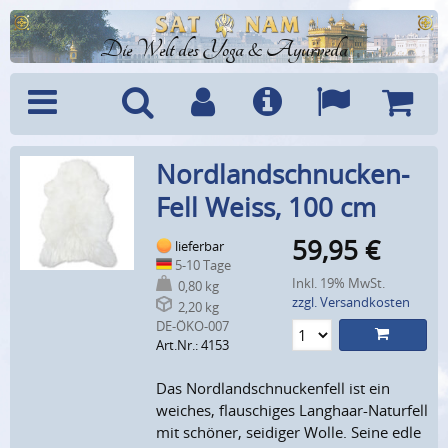
Die Welt des Yoga & Ayurveda
Menü
Suche
Benutzerkonto
Info
Sprachen
Warenk
Nordlandschnucken-
Fell Weiss, 100 cm
59,95
€
lieferbar
5-10 Tage
Inkl. 19% MwSt.
0,80 kg
zzgl. Versandkosten
2,20 kg
DE-ÖKO-007
Art.Nr.: 4153
Das Nordlandschnuckenfell ist ein
weiches, flauschiges Langhaar-Naturfell
mit schöner, seidiger Wolle. Seine edle