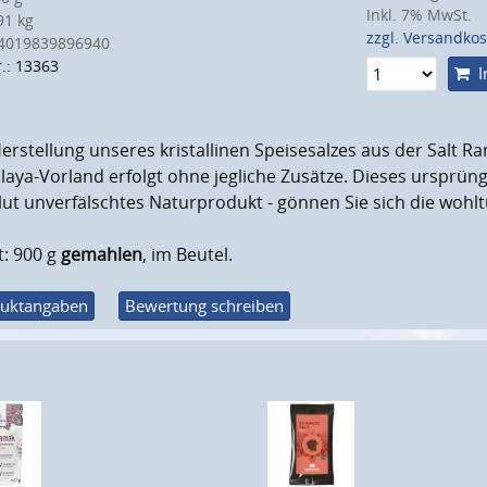
Inkl. 7% MwSt.
1 kg
zzgl. Versandko
4019839896940
r.: 13363
I
erstellung unseres kristallinen Speisesalzes aus der Salt R
aya-Vorland erfolgt ohne jegliche Zusätze. Dieses ursprüngl
ut unverfälschtes Naturprodukt - gönnen Sie sich die wohl
t: 900 g
gemahlen
, im Beutel.
uktangaben
Bewertung schreiben