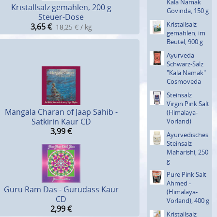
Kala Namak
Kristallsalz gemahlen, 200 g
Govinda, 150 g
Steuer-Dose
Kristal­lsalz
3,65
€
18,25 € / kg
gemahlen, im
Beutel, 900 g
Ayurveda
Schwarz-Salz
"Kala Namak"
Cosmoveda
Steinsalz
Virgin Pink Salt
Mangala Charan of Jaap Sahib -
­(Himalaya-
Satkirin Kaur CD
Vorland)
3,99
€
Ayurve­disches
Steinsalz
Maharishi, 250
g
Pure Pink Salt
Ahmed ­
Guru Ram Das - Gurudass Kaur
(Himalaya-
CD
Vorland), 400 g
2,99
€
Kristal­lsalz