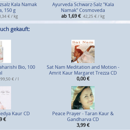
zsalz Kala Namak
Ayurveda Schwarz-Salz "Kala
, 150 g
Namak" Cosmoveda
ab 1,69
€
,34 € / kg
42,25 € / kg
uch gekauft:
harishi Bio, 100
Sat Nam Meditation and Motion -
l
Amrit Kaur Margaret Trezza CD
0,00
€
99,50 € / l
Vedya Kaur CD
Peace Prayer - Taran Kaur &
9
€
Gandharva CD
3,99
€