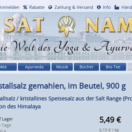
Anmelden
Rabatte
Zahlung & Versand
Info
Händ
e Welt des Yoga & Ayurv
ukte
Ayurveda
Musik
Bücher
Bio-Tee
stallsalz gemahlen, im Beutel, 900 g
tallsalz / kristallines Speisesalz aus der Salt Range (Pr
on des Himalaya
5,49
€
f Lager
 Tage
6,10 € / kg
0 g