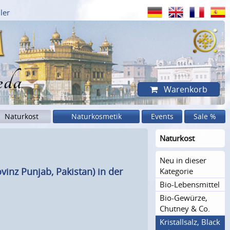
ler
eda
Warenkorb
Naturkost
Naturkosmetik
Events
Sale %
Naturkost
Neu in dieser
ovinz Punjab, Pakistan) in der
Kategorie
Bio-Lebensmittel
Bio-Gewürze,
Chutney & Co.
Kristal­lsalz, Black