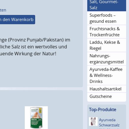
Salt, Gourmet-
Salz
sten
Superfoods –
n den Warenkorb
gesund essen
Fruchtsnacks &
Trocken­früchte
ange (Provinz Punjab/Pakistan) im
Laddu, Kekse &
iche Salz ist ein wertvolles und
Riegel
tuende Wirkung der Natur!
Nahrungs­
ergänzungs­mittel
Ayurveda-Kaffee
& Wellness-
Drinks
Haushaltsar­tikel
Gutscheine
Top-Produkte
Ayurveda
Schwar­zsalz