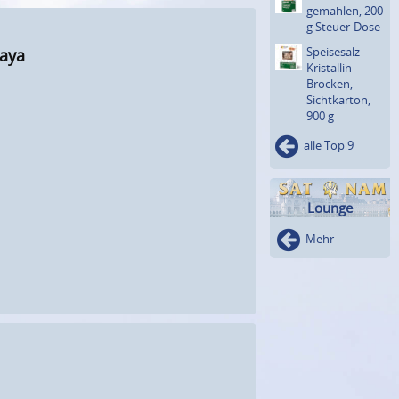
gemahlen, 200
g Steuer-Dose
Speisesalz
laya
Kristallin
Brocken,
Sichtkar­ton,
900 g
alle Top 9
Lounge
Mehr