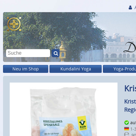
Di
Neu im Shop
Kundalini Yoga
Yoga-Prod
Kri
Kris
Regi
au
1-3
90