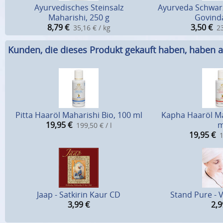
Ayurvedisches Steinsalz
Ayurveda Schwar
Maharishi, 250 g
Govinda
8,79
€
3,50
€
35,16 € / kg
23
Kunden, die dieses Produkt gekauft haben, haben a
Pitta Haaröl Maharishi Bio, 100 ml
Kapha Haaröl Ma
19,95
€
m
199,50 € / l
19,95
€
1
Jaap - Satkirin Kaur CD
Stand Pure - 
3,99
€
2,9