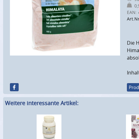
0,9
EAN:
Art.N
Die H
Himal
absol
Inhal
Prod
Weitere interessante Artikel: