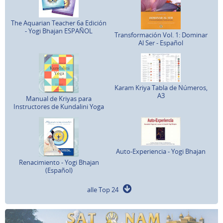
The Aquarian Teacher 6a Edición
- Yogi Bhajan ESPAÑOL
Transformación Vol. 1: Dominar
Al Ser - Español
Karam Kriya Tabla de Números,
A3
Manual de Kriyas para
Instructores de Kundalini Yoga
Auto-Experiencia - Yogi Bhajan
Renacimiento - Yogi Bhajan
(Español)
alle Top 24