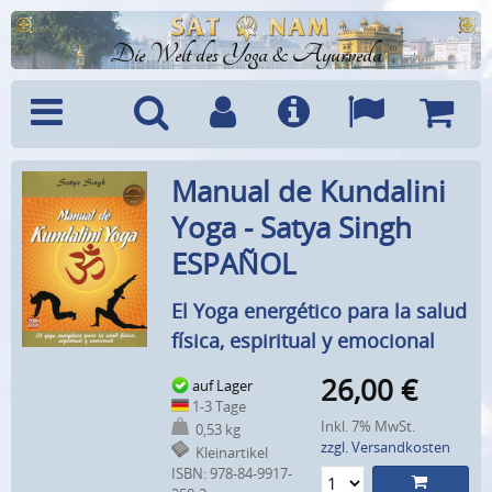
Die Welt des Yoga & Ayurveda
Menü
Suche
Benutzerkonto
Info
Sprachen
Warenk
Manual de Kundalini
Yoga - Satya Singh
ESPAÑOL
El Yoga energético para la salud
física, espiritual y emocional
26,00
€
auf Lager
1-3 Tage
Inkl. 7% MwSt.
0,53 kg
zzgl. Versandkosten
Kleinartikel
ISBN: 978-84-9917-