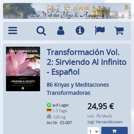
Die Welt des Yoga & Ayurveda
Menü
Suche
Benutzerkonto
Info
Sprachen
Warenk
Transformación Vol.
2: Sirviendo Al Infinito
- Español
86 Kriyas y Meditaciones
Transformadoras
24,95
€
auf Lager
1-3 Tage
Inkl. 7% MwSt.
0,65 kg
zzgl. Versandkosten
Art.Nr.: ES-007