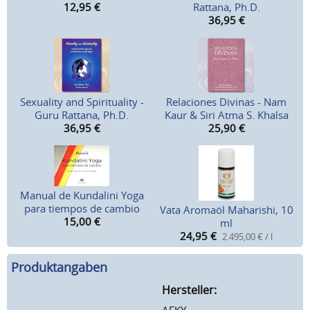
12,95
€
Rattana, Ph.D.
36,95
€
Sexuality and Spirituality -
Relaciones Divinas - Nam
Guru Rattana, Ph.D.
Kaur & Siri Atma S. Khalsa
36,95
€
25,90
€
Manual de Kundalini Yoga
para tiempos de cambio
Vata Aromaöl Maharishi, 10
15,00
€
ml
24,95
€
2.495,00 € / l
Produktangaben
Hersteller:
AEKY