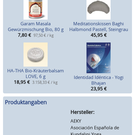
Garam Masala
Meditationskissen Baghi
Gewürzmischung Bio, 80 g
Halbmond Pastell, Steingrau
7,80
€
45,95
€
97,50 € / kg
HA-THA Bio-Kräuterbalsam
LOVE, 6 g
Identidad Idéntica - Yogi
18,95
€
3.158,33 € / kg
Bhajan
23,95
€
Produktangaben
Hersteller:
AEKY
Asociación Española de
Kundalini Yoga