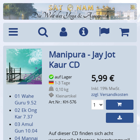
Die Welt des Yoga & Ayurveda
Menü
Suche
Benutzerkonto
Info
Sprachen
Warenk
Manipura - Jay Jot
Kaur CD
5,99
€
auf Lager
1-3 Tage
Inkl. 19% MwSt.
0,10 kg
zzgl. Versandkosten
01 Wahe
Kleinartikel
Art.Nr.: KH-576
Guru 9.52
02 Ek Ong
Kar 7.37
03 Amul
Gun 10.04
Auf dieser CD finden sich acht
04 Mannai