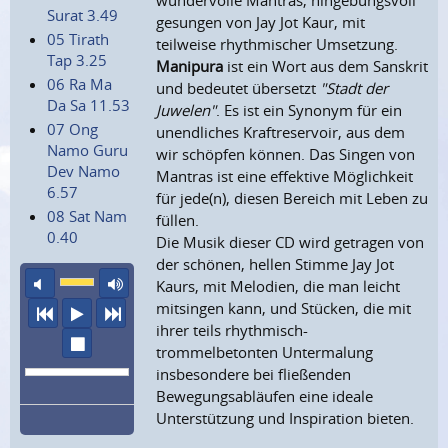
wundervolle Mantras, hingebungsvoll
Surat 3.49
gesungen von Jay Jot Kaur, mit
05 Tirath
teilweise rhythmischer Umsetzung.
Tap 3.25
Manipura
ist ein Wort aus dem Sanskrit
06 Ra Ma
und bedeutet übersetzt
"Stadt der
Da Sa 11.53
Juwelen"
. Es ist ein Synonym für ein
07 Ong
unendliches Kraftreservoir, aus dem
Namo Guru
wir schöpfen können. Das Singen von
Dev Namo
Mantras ist eine effektive Möglichkeit
6.57
für jede(n), diesen Bereich mit Leben zu
08 Sat Nam
füllen.
0.40
Die Musik dieser CD wird getragen von
der schönen, hellen Stimme Jay Jot
Ton aus
maximale Laustärke
Kaurs, mit Melodien, die man leicht
mitsingen kann, und Stücken, die mit
vorheriger Titel
Abspielen
nächster Titel
ihrer teils rhythmisch-
Wiedergabe stoppen
trommelbetonten Untermalung
insbesondere bei fließenden
Bewegungsabläufen eine ideale
Unterstützung und Inspiration bieten.