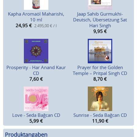
Kapha Aromaöl Maharishi,
Jaap Sahib Gurmukhi-
10 ml
Deutsch, Übersetzung Sat
24,95
€
Hari Singh
2.495,00 € / l
9,95
€
Prosperity - Har Anand Kaur
Prayer for the Golden
CD
Temple – Pritpal Singh CD
7,60
€
8,70
€
Love - Seda Bağcan CD
Sunrise - Seda Bağcan CD
5,99
€
11,90
€
Produktangaben