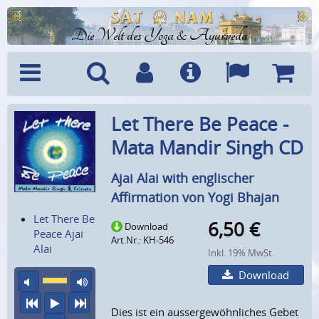
Die Welt des Yoga & Ayurveda
Menü
Suche
Benutzerkonto
Info
Sprachen
Warenk
Let There Be Peace -
Mata Mandir Singh CD
Ajai Alai with englischer
Affirmation von Yogi Bhajan
Let There Be
6,50
€
Download
Peace Ajai
Art.Nr.: KH-546
Alai
Inkl. 19% MwSt.
Download
Ton aus
maximale Laustärke
vorheriger Titel
Abspielen
nächster Titel
Dies ist ein aussergewöhnliches Gebet