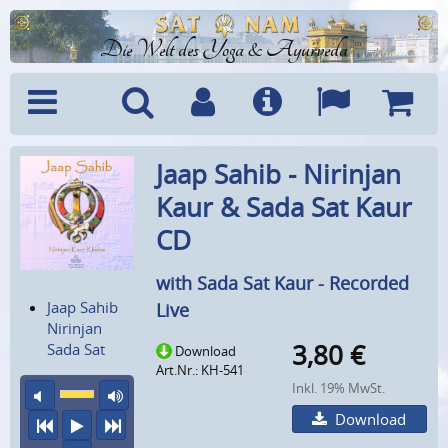
Die Welt des Yoga & Ayurveda
Menü
Suche
Benutzerkonto
Info
Sprachen
Warenk
Jaap Sahib - Nirinjan
Kaur & Sada Sat Kaur
CD
with Sada Sat Kaur - Recorded
Jaap Sahib
Live
Nirinjan
3,80
€
Sada Sat
Download
Art.Nr.: KH-541
Inkl. 19% MwSt.
Ton aus
maximale Laustärke
Download
vorheriger Titel
Abspielen
nächster Titel