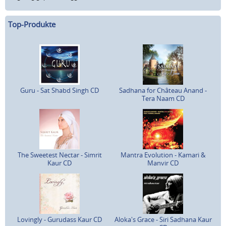
Top-Produkte
Guru - Sat Shabd Singh CD
Sadhana for Château Anand -
Tera Naam CD
The Sweetest Nectar - Simrit
Mantra Evolution - Kamari &
Kaur CD
Manvir CD
Lovingly - Gurudass Kaur CD
Aloka's Grace - Siri Sadhana Kaur