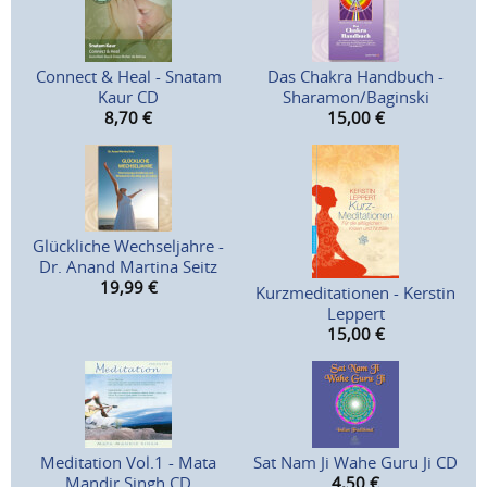
Connect & Heal - Snatam
Das Chakra Handbuch -
Kaur CD
Sharamon/Baginski
8,70
€
15,00
€
Glückliche Wechseljahre -
Dr. Anand Martina Seitz
19,99
€
Kurzmeditationen - Kerstin
Leppert
15,00
€
Meditation Vol.1 - Mata
Sat Nam Ji Wahe Guru Ji CD
Mandir Singh CD
4,50
€