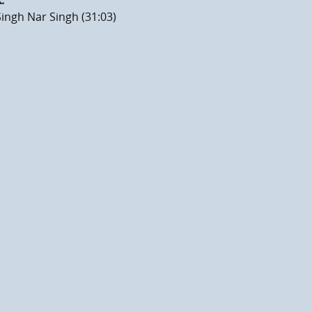
:
ingh Nar Singh (31:03)
male Laustärke
en