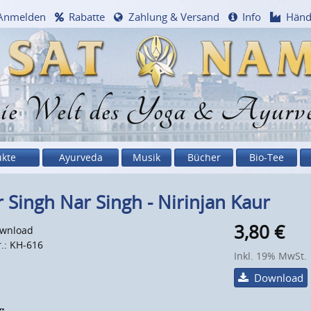
Anmelden
Rabatte
Zahlung & Versand
Info
Händ
e Welt des Yoga & Ayurv
ukte
Ayurveda
Musik
Bücher
Bio-Tee
 Singh Nar Singh - Nirinjan Kaur
3,80
€
wnload
r.: KH-616
Inkl. 19% MwSt.
Download