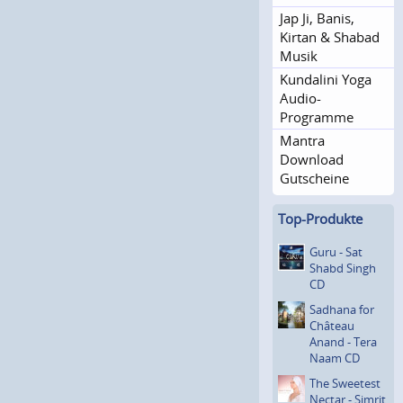
Jap Ji, Banis,
Kirtan & Shabad
Musik
Kundalini Yoga
Audio-
Programme
Mantra
Download
Gutscheine
Top-Produkte
Guru - Sat
Shabd Singh
CD
Sadhana for
Château
Anand - Tera
Naam CD
The Sweetest
Nectar - Simrit