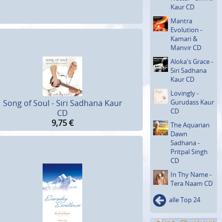
Kaur CD
Mantra
Evolution -
Kamari &
Manvir CD
Aloka's Grace -
Siri Sadhana
Kaur CD
Lovingly -
Gurudass Kaur
Song of Soul - Siri Sadhana Kaur
CD
CD
9,75
€
The Aquarian
Dawn
Sadhana -
Pritpal Singh
CD
In Thy Name -
Tera Naam CD
alle Top 24