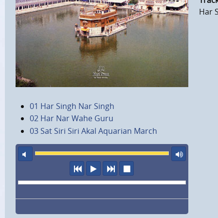
Track
Har S
01 Har Singh Nar Singh
02 Har Nar Wahe Guru
03 Sat Siri Siri Akal Aquarian March
Ton aus
maxi
vorheriger Titel
Abspielen
nächster Titel
Wiedergabe stopp