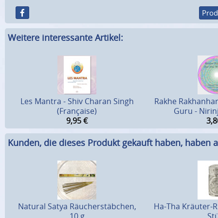
Prod
Weitere interessante Artikel:
Les Mantra - Shiv Charan Singh
Rakhe Rakhanhar
(Française)
Guru - Niri
9,95
€
3,8
Kunden, die dieses Produkt gekauft haben, haben a
Natural Satya Räucherstäbchen,
Ha-Tha Kräuter-R
10 g
St