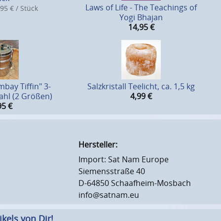
Laws of Life - The Teachings of
95 € / Stück
Yogi Bhajan
14,95
€
mbay Tiffin" 3-
Salzkristall Teelicht, ca. 1,5 kg
tahl (2 Größen)
4,99
€
95
€
Hersteller:
Import: Sat Nam Europe
Siemensstraße 40
D-64850 Schaafheim-Mosbach
info@satnam.eu
kels von Dir!