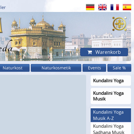
ler
eda
Warenkorb
Naturkost
Naturkosmetik
Events
Sale %
Kundalini Yoga
Kundalini Yoga
Musik
Kundalini Yoga
Musik A-Z
Kundalini Yoga
Sadhana Musik