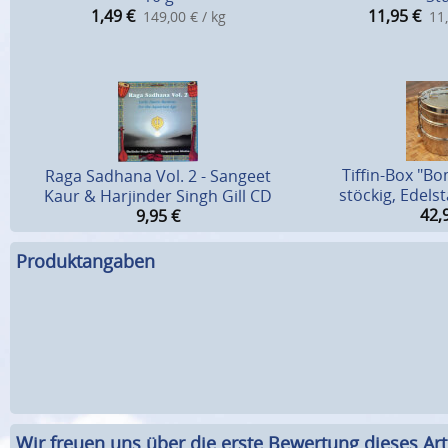
1,49
€
11,95
€
149,00 € / kg
11,
Tiffin-Box "Bo
Raga Sadhana Vol. 2 - Sangeet
stöckig, Edels
Kaur & Harjinder Singh Gill CD
42,
9,95
€
Produktangaben
Wir freuen uns über die erste Bewertung dieses Arti