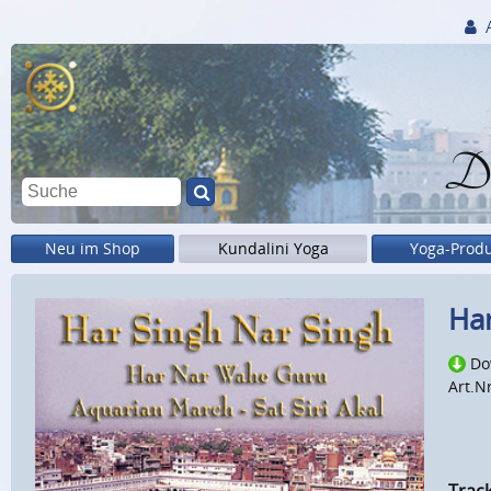
Di
Neu im Shop
Kundalini Yoga
Yoga-Prod
Har
Do
Art.N