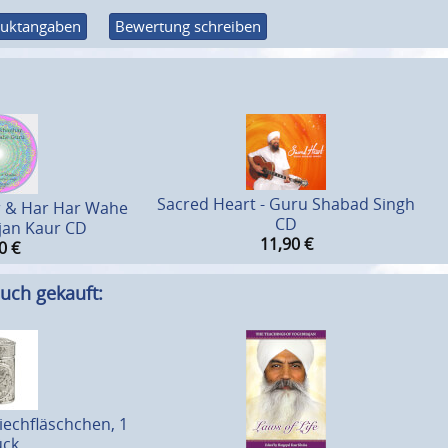
uktangaben
Bewertung schreiben
Sacred Heart - Guru Shabad Singh
 & Har Har Wahe
CD
njan Kaur CD
11,90
€
0
€
uch gekauft:
iechfläschchen, 1
ück