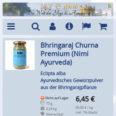
Die Welt des Yoga & Ayurveda
Menü
Suche
Benutzerkonto
Info
Sprachen
Warenk
Bhringaraj Churna
Premium (Nimi
Ayurveda)
Eclipta alba
Ayurvedisches Gewürzpulver
aus der Bhringarajpflanze
6,45
€
Nicht auf Lager
75 g
86,00 € / kg
0,24 kg
Inkl. 7% MwSt.
Kleinartikel