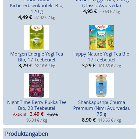
Kichererbsenkonfekt Bio,
(Classic Ayurveda)
120 g
4,95
€
20,63 € / kg
4,49
€
37,42 € / kg
Morgen Energie Yogi Tea
Happy Nature Yogi Tea Bio,
Bio, 17 Teebeutel
17 Teebeutel
3,29
€
3,29
€
92,16 € / kg
101,85 € / kg
Night Time Berry Pukka Tee
Shankapushpi Churna
Bio, 20 Teebeutel
Premium (Nimi Ayurveda),
3,49
€
75 g
Aktion!
4,29 €
8,90
€
96,94 € / kg
118,66 € / kg
Produktangaben