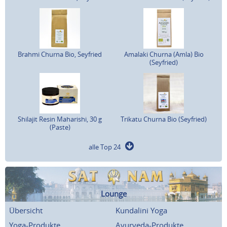
Brahmi Churna Bio, Seyfried
Amalaki Churna (Amla) Bio
(Seyfried)
Shilajit Resin Maharishi, 30 g
Trikatu Churna Bio (Seyfried)
(Paste)
alle Top 24
Lounge
Übersicht
Kundalini Yoga
Yoga-Produkte
Ayurveda-Produkte