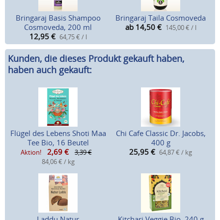
Bringaraj Basis Shampoo
Bringaraj Taila Cosmoveda
Cosmoveda, 200 ml
ab 14,50
€
145,00 € / l
12,95
€
64,75 € / l
Kunden, die dieses Produkt gekauft haben,
haben auch gekauft:
Flügel des Lebens Shoti Maa
Chi Cafe Classic Dr. Jacobs,
Tee Bio, 16 Beutel
400 g
2,69
€
25,95
€
Aktion!
3,39 €
64,87 € / kg
84,06 € / kg
Laddu Natur
Kitchari Veggie Bio, 240 g