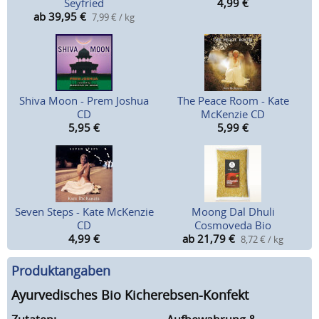
Seyfried
4,99
€
ab 39,95
€
7,99 € / kg
Shiva Moon - Prem Joshua
The Peace Room - Kate
CD
McKenzie CD
5,95
€
5,99
€
Seven Steps - Kate McKenzie
Moong Dal Dhuli
CD
Cosmoveda Bio
4,99
€
ab 21,79
€
8,72 € / kg
Produktangaben
Ayurvedisches Bio Kicherebsen-Konfekt