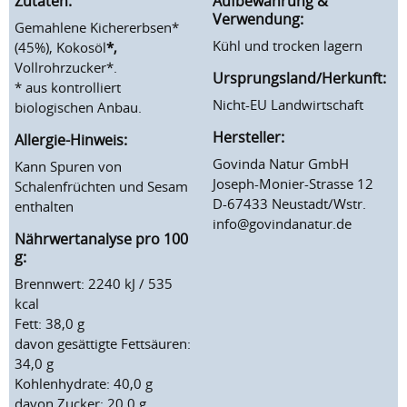
Zutaten:
Aufbewahrung &
Verwendung:
Gemahlene Kichererbsen*
Kühl und trocken lagern
(45%), Kokosöl
*,
Vollrohrzucker*.
Ursprungsland/Herkunft:
* aus kontrolliert
Nicht-EU Landwirtschaft
biologischen Anbau.
Hersteller:
Allergie-Hinweis:
Govinda Natur GmbH
Kann Spuren von
Joseph-Monier-Strasse 12
Schalenfrüchten und Sesam
D-67433 Neustadt/Wstr.
enthalten
info@govindanatur.de
Nährwertanalyse pro 100
g:
Brennwert: 2240 kJ / 535
kcal
Fett: 38,0 g
davon gesättigte Fettsäuren:
34,0 g
Kohlenhydrate: 40,0 g
davon Zucker: 20,0 g