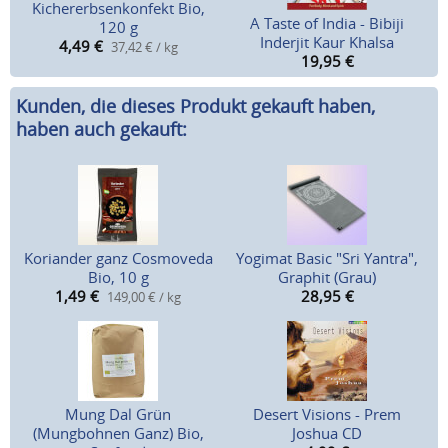
Kichererbsenkonfekt Bio,
A Taste of India - Bibiji
120 g
Inderjit Kaur Khalsa
4,49
€
37,42 € / kg
19,95
€
Kunden, die dieses Produkt gekauft haben,
haben auch gekauft:
Koriander ganz Cosmoveda
Yogimat Basic "Sri Yantra",
Bio, 10 g
Graphit (Grau)
1,49
€
28,95
€
149,00 € / kg
Mung Dal Grün
Desert Visions - Prem
(Mungbohnen Ganz) Bio,
Joshua CD