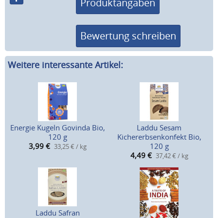
Produktangaben
Bewertung schreiben
Weitere interessante Artikel:
Energie Kugeln Govinda Bio,
Laddu Sesam
120 g
Kichererbsenkonfekt Bio,
3,99
€
120 g
33,25 € / kg
4,49
€
37,42 € / kg
Laddu Safran