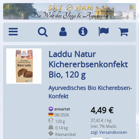
Die Welt des Yoga & Ayurveda
Menü
Suche
Benutzerkonto
Info
Sprachen
Warenk
Laddu Natur
Kichererbsenkonfekt
Bio, 120 g
Ayurvedisches Bio Kicherebsen-
Konfekt
4,49
€
erwartet
08/2026
37,42 € / kg
120 g
Inkl. 7% MwSt.
0,14 kg
zzgl. Versandkosten
Kleinartikel