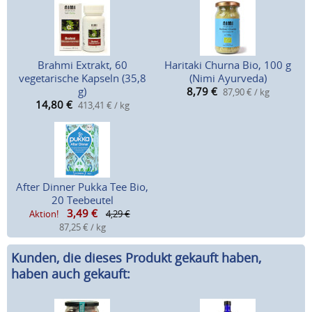
Brahmi Extrakt, 60
Haritaki Churna Bio, 100 g
vegetarische Kapseln (35,8
(Nimi Ayurveda)
g)
8,79
€
87,90 € / kg
14,80
€
413,41 € / kg
After Dinner Pukka Tee Bio,
20 Teebeutel
3,49
€
Aktion!
4,29 €
87,25 € / kg
Kunden, die dieses Produkt gekauft haben,
haben auch gekauft: