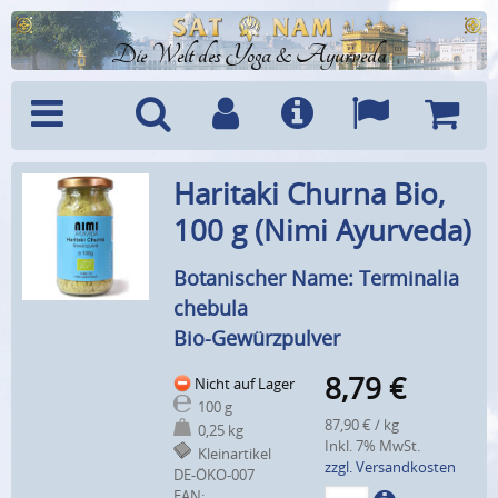
Die Welt des Yoga & Ayurveda
Menü
Suche
Benutzerkonto
Info
Sprachen
Warenk
Haritaki Churna Bio,
100 g (Nimi Ayurveda)
Botanischer Name: Terminalia
chebula
Bio-Gewürzpulver
8,79
€
Nicht auf Lager
100 g
87,90 € / kg
0,25 kg
Inkl. 7% MwSt.
Kleinartikel
zzgl. Versandkosten
DE-ÖKO-007
EAN: