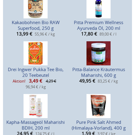
Kakaobohnen Bio RAW
Pitta Premium Wellness
Superfood, 250 g
Ayurveda Öl, 200 ml
13,99
€
17,80
€
55,96 € / kg
89,00 € / l
Drei Ingwer Pukka Tee Bio,
Pitta-Balance Kräutermus
20 Teebeutel
Maharishi, 600 g
3,49
€
49,95
€
Aktion!
4,29 €
83,25 € / kg
96,94 € / kg
Kapha-Massageöl Maharishi
Pure Pink Salt Ahmed
BDIH, 200 ml
(Himalaya-Vorland), 400 g
24,95
€
1,59
€
124,75 € / l
3,97 € / kg