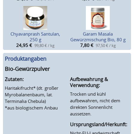
Chyavanprash Santulan,
Garam Masala
250 g
Gewürzmischung Bio, 80 g
24,95
€
7,80
€
99,80 € / kg
97,50 € / kg
Produktangaben
Bio-Gewürzpulver
Zutaten:
Aufbewahrung &
Verwendung:
Haritakifrucht* (dt. großer
Trocken und kühl
Myrobalanenbaum, lat.
aufbewahren, nicht dem
Terminalia Chebula)
direkten Sonnenlicht
*aus biologischem Anbau
aussetzen.
Ursprungsland/Herkunft:
Nicht-EU-Landwirtschaft