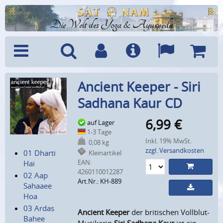
Die Welt des Yoga & Ayurveda
Menü
Suche
Benutzerkonto
Info
Sprachen
Warenk
Ancient Keeper - Siri
Sadhana Kaur CD
6,99
€
auf Lager
1-3 Tage
Inkl. 19% MwSt.
0,08 kg
zzgl. Versandkosten
01 Dharti
Kleinartikel
EAN:
Hai
4260110012287
02 Aap
Art.Nr.: KH-889
Sahaaee
Hoa
03 Ardas
Ancient Keeper
der britischen Vollblut-
Bahee