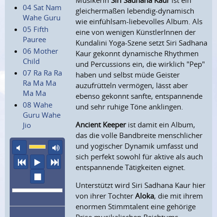
Musikerin
Siri Sadhana Kaur
ist ein
04 Sat Nam
gleichermaßen lebendig-dynamisch
Wahe Guru
wie einfühlsam-liebevolles Album. Als
05 Fifth
eine von wenigen KünstlerInnen der
Pauree
Kundalini Yoga-Szene setzt Siri Sadhana
06 Mother
Kaur gekonnt dynamische Rhythmen
Child
und Percussions ein, die wirklich "Pep"
07 Ra Ra Ra
haben und selbst müde Geister
Ra Ma Ma
auzufrütteln vermögen, lässt aber
Ma Ma
ebenso gekonnt sanfte, entspannende
08 Wahe
und sehr ruhige Töne anklingen.
Guru Wahe
Ancient Keeper
ist damit ein Album,
Jio
das die volle Bandbreite menschlicher
und yogischer Dynamik umfasst und
Ton aus
maximale Laustärke
sich perfekt sowohl für aktive als auch
vorheriger Titel
Abspielen
nächster Titel
entspannende Tätigkeiten eignet.
Wiedergabe stoppen
Unterstützt wird Siri Sadhana Kaur hier
von ihrer Tochter
Aloka
, die mit ihrem
enormen Stimmtalent eine gehörige