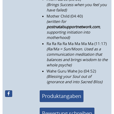
(Brings Success when you feel you
have failed)
Mother Child (04:40)
(written for
postnatalsupportnetwork.com
,
supporting initiation into
motherhood)
Ra Ra Ra Ra Ma Ma Ma Ma (11:17)
(Ra/Ma = Sun/Moon. Used as a
communication meditation that
balances and brings wisdom to the
whole psyche)
Wahe Guru Wahe Jio (04:52)
(Blessing your Soul out of
ignorance and into Sacred Bliss)
Produktangaben
Bewertung schreiben