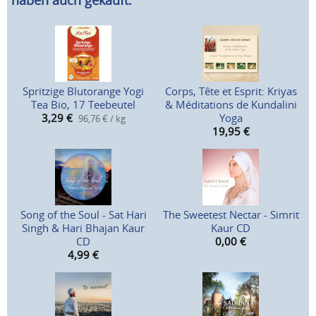
haben auch gekauft:
Spritzige Blutorange Yogi
Corps, Tête et Esprit: Kriyas
Tea Bio, 17 Teebeutel
& Méditations de Kundalini
3,29
€
Yoga
96,76 € / kg
19,95
€
Song of the Soul - Sat Hari
The Sweetest Nectar - Simrit
Singh & Hari Bhajan Kaur
Kaur CD
CD
0,00
€
4,99
€