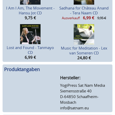
I Am I Am, The Movement -
Sadhana for Château Anand
Hansu Jot CD
- Tera Naam CD
9,75
€
6,99
€
Ausverkauf!
9,95 €
Lost and Found - Tanmayo
Music for Meditation - Lex
CD
van Someren CD
6,99
€
24,80
€
Produktangaben
Hersteller:
YogiPress Sat Nam Media
Siemensstraße 40
D-64850 Schaafheim-
Mosbach
info@satnam.eu