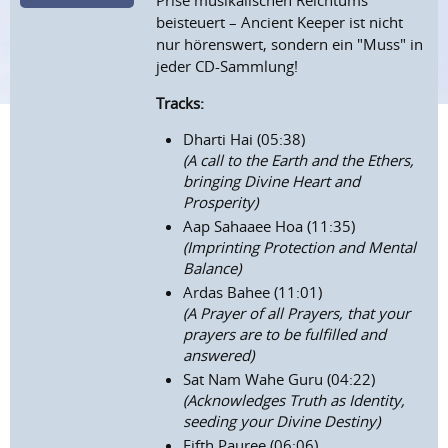
Prise musikalischen Reichtums
beisteuert – Ancient Keeper ist nicht
nur hörenswert, sondern ein "Muss" in
jeder CD-Sammlung!
Tracks:
Dharti Hai (05:38)
(A call to the Earth and the Ethers,
bringing Divine Heart and
Prosperity)
Aap Sahaaee Hoa (11:35)
(Imprinting Protection and Mental
Balance)
Ardas Bahee (11:01)
(A Prayer of all Prayers, that your
prayers are to be fulfilled and
answered)
Sat Nam Wahe Guru (04:22)
(Acknowledges Truth as Identity,
seeding your Divine Destiny)
Fifth Pauree (06:06)