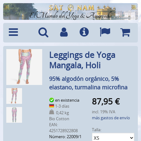
El Mundo del Yoga & Ayurveda
Menú
Búsquedad
Cuenta
Info
Idiomas
Cesta
Leggings de Yoga
Mangala, Holi
95% algodón orgánico, 5%
elastano, turmalina microfina
87,95
€
en existencia
1-3 días
incl. 19% IVA
0,42 kg
más gastos de envío
Bio Cotton
EAN:
Talla:
4251728922808
Número: 22009/1