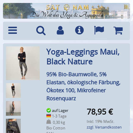
Die Welt des Yoga & Ayurveda
Menü
Suche
Benutzerkonto
Info
Sprachen
Warenk
Yoga-Leggings Maui,
Black Nature
95% Bio-Baumwolle, 5%
Elastan, ökologische Färbung,
Ökotex 100, Mikrofeiner
Rosenquarz
78,95
€
auf Lager
1-3 Tage
Inkl. 19% MwSt.
0,30 kg
zzgl. Versandkosten
Bio Cotton