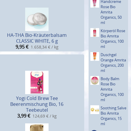
Handcreme
Rose Bio
Amrita
Organics, 50
ml
Körperöl Rose
HA-THA Bio-Kräuterbalsam
Bio Amrita
CLASSIC WHITE, 6 g
Organics, 100
9,95
€
ml
1.658,34 € / kg
Duschgel
Orange Amrita
Organics, 200
ml
Body Balm
Rose Bio
Amrita
Organics, 100
Yogi Cold Brew Tee
ml
Beerenmischung Bio, 16
Soothing Salve
Teebeutel
Bio Amrita
3,99
€
124,69 € / kg
Organics, 15
ml