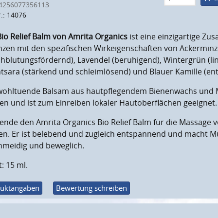
4256077356113
r.: 14076
Bio Relief Balm von Amrita Organics
ist eine einzigartige Z
zen mit den spezifischen Wirkeigenschaften von Ackerminze
chblutungsfördernd), Lavendel (beruhigend), Wintergrün (l
ntsara (stärkend und schleimlösend) und Blauer Kamille (
wohltuende Balsam aus hautpflegendem Bienenwachs und M
n und ist zum Einreiben lokaler Hautoberflächen geeignet.
ende den Amrita Organics Bio Relief Balm für die Massage 
en. Er ist belebend und zugleich entspannend und macht M
hmeidig und beweglich.
t: 15 ml.
uktangaben
Bewertung schreiben