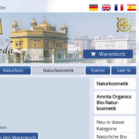
ler
eda
Warenkorb
Naturkost
Naturkosmetik
Events
Sale %
Naturkosme­tik
Amrita Organics
Bio-Natur­
kosmetik
Neu in dieser
sten
Kategorie
Natürliche Bio
n den Warenkorb