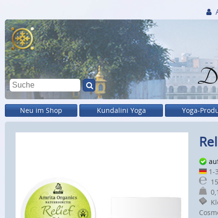
Di
Neu im Shop
Kundalini Yoga
Yoga-Prod
Rel
au
1-3
15
0,1
Kle
Cosmo