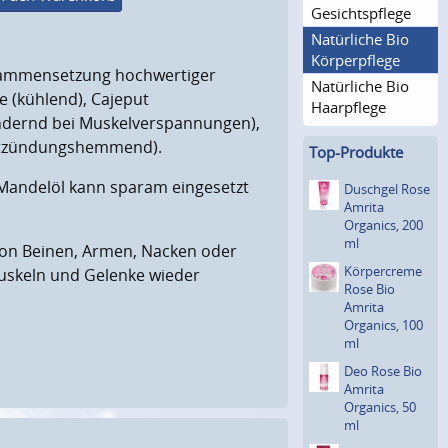
Gesichts­pflege
Natürliche Bio
Körperpflege
usammensetzung hochwertiger
Natürliche Bio
 (kühlend), Cajeput
Haarpflege
indernd bei Muskelverspannungen),
entzündungshemmend).
Top-Produkte
andelöl kann sparam eingesetzt
Duschgel Rose
Amrita
Organics, 200
ml
von Beinen, Armen, Nacken oder
Körpercre­me
uskeln und Gelenke wieder
Rose Bio
Amrita
Organics, 100
ml
Deo Rose Bio
Amrita
Organics, 50
ml