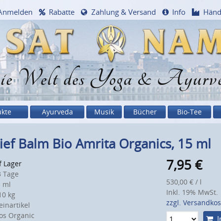
Anmelden
Rabatte
Zahlung & Versand
Info
Händ
e Welt des Yoga & Ayurv
ukte
Ayurveda
Musik
Bücher
Bio-Tee
ief Balm Bio Amrita Organics, 15 ml
7,95
€
f Lager
 Tage
530,00 € / l
 ml
Inkl. 19% MwSt.
0 kg
zzgl. Versandko
inartikel
s Organic
I