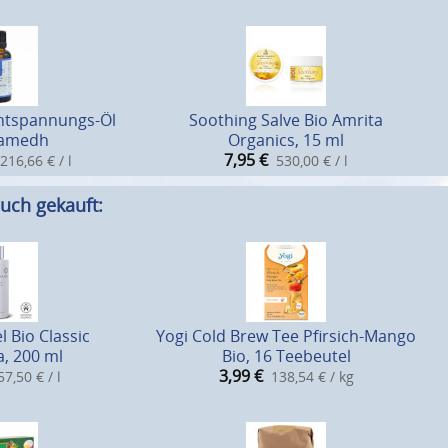
ntspannungs-Öl
Soothing Salve Bio Amrita
amedh
Organics, 15 ml
7,95
€
216,66 € / l
530,00 € / l
uch gekauft:
l Bio Classic
Yogi Cold Brew Tee Pfirsich-Mango
, 200 ml
Bio, 16 Teebeutel
3,99
€
57,50 € / l
138,54 € / kg