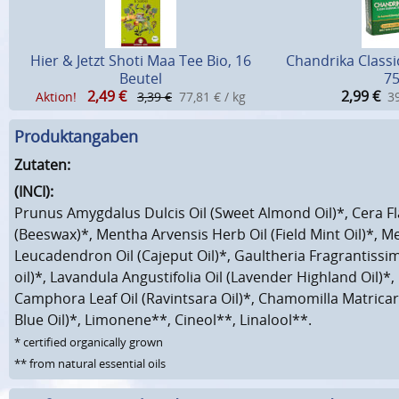
Hier & Jetzt Shoti Maa Tee Bio, 16
Chandrika Classi
Beutel
75
2,49
€
2,99
€
Aktion!
3,39 €
77,81 € / kg
39
Produktangaben
Zutaten:
(INCI):
Prunus Amygdalus Dulcis Oil (Sweet Almond Oil)*, Cera F
(Beeswax)*, Mentha Arvensis Herb Oil (Field Mint Oil)*, M
Leucadendron Oil (Cajeput Oil)*, Gaultheria Fragrantissim
oil)*, Lavandula Angustifolia Oil (Lavender Highland Oil
Camphora Leaf Oil (Ravintsara Oil)*, Chamomilla Matrica
Blue Oil)*, Limonene**, Cineol**, Linalool**.
* certified organically grown
** from natural essential oils