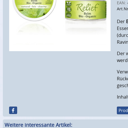
EAN:
Art.N
Der
Essen
(dur
Ravi
Der 
werde
Verw
Rück
gesc
Inhal
Prod
Weitere interessante Artikel: