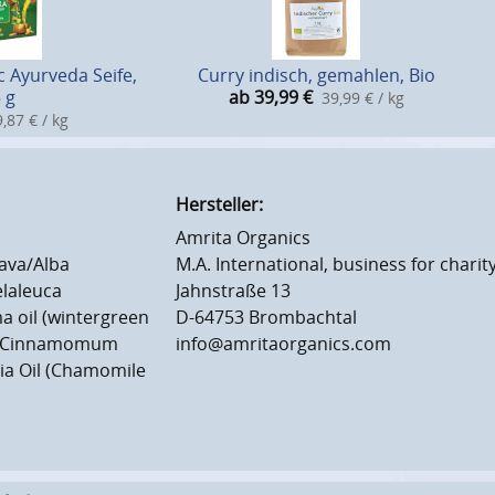
c Ayurveda Seife,
Curry indisch, gemahlen, Bio
 g
ab 39,99
€
39,99 € / kg
,87 € / kg
Hersteller:
Amrita Organics
lava/Alba
M.A. International, business for char
elaleuca
Jahnstraße 13
a oil (wintergreen
D-64753 Brombachtal
)*, Cinnamomum
info@amritaorganics.com
ria Oil (Chamomile