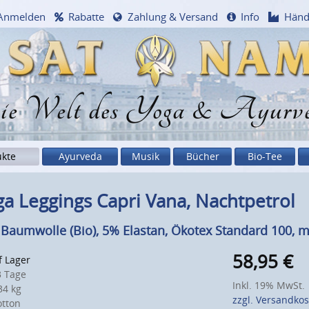
Anmelden
Rabatte
Zahlung & Versand
Info
Händ
e Welt des Yoga & Ayurv
ukte
Ayurveda
Musik
Bücher
Bio-Tee
a Leggings Capri Vana, Nachtpetrol
Baumwolle (Bio), 5% Elastan, Ökotex Standard 100, m
58,95
€
f Lager
 Tage
Inkl. 19% MwSt.
4 kg
zzgl. Versandko
otton