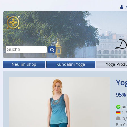
Di
Neu im Shop
Kundalini Yoga
Yoga-Prod
Yog
95% 
au
1-3
0,3
Bio C