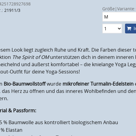
4251728927698
Größe|Variante:
r.: 21911/3
I
esem Look liegt zugleich Ruhe und Kraft. Die Farben dieser t
ektion
The Spirit of OM
unterstützen dich in deinem inneren
ichelnd und äußerst komfortabel – die knielange Yoga Leggi
ut-Outfit für deine Yoga-Sessions!
en
Bio-Baumwollstoff
wurde
mikrofeiner Turmalin-Edelstein
, das Herz zu öffnen und das inneres Wohlbefinden und den
ern.
rial & Passform:
5 % Baumwolle aus kontrolliert biologischem Anbau
 % Elastan