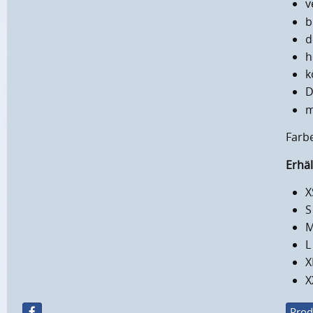
v
b
d
h
k
D
m
Farb
Erhäl
X
S
M
L
X
X
Prod