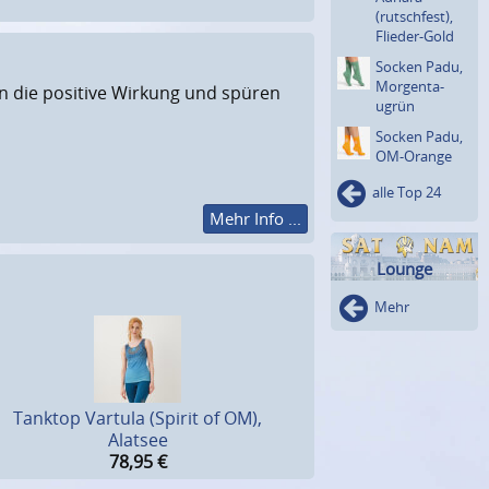
(rutsch­fest),
Flieder-Gold
Socken Padu,
Morgenta­
zen die positive Wirkung und spüren
ugrün
Socken Padu,
OM-Orange
alle Top 24
Mehr Info ...
Lounge
Mehr
Tanktop Vartula (Spirit of OM),
Alatsee
78,95
€