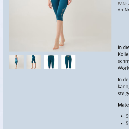
EAN:
Art.N
In di
Koll
schme
Worko
In d
kann
steig
Mate
9
5