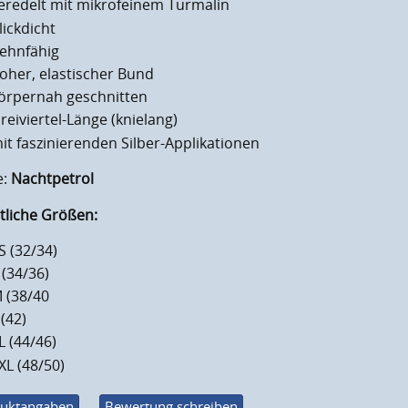
eredelt mit mikrofeinem Turmalin
lickdicht
ehnfähig
oher, elastischer Bund
örpernah geschnitten
reiviertel-Länge (knielang)
it faszinierenden Silber-Applikationen
e:
Nachtpetrol
tliche Größen:
S (32/34)
 (34/36)
 (38/40
 (42)
L (44/46)
XL (48/50)
uktangaben
Bewertung schreiben