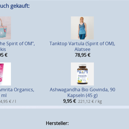
uch gekauft:
e Spirit of OM",
Tanktop Vartula (Spirit of OM),
kis
Alatsee
95
€
78,95
€
mrita Organics,
Ashwagandha Bio Govinda, 90
 ml
Kapseln (45 g)
9,95
€
4,95 € / l
221,12 € / kg
Hersteller: