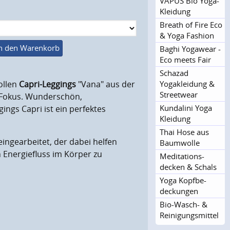
VAPUS Bio Yoga-
Kleidung
Breath of Fire Eco
& Yoga Fashion
n den Warenkorb
Baghi Yogawear -
Eco meets Fair
Schazad
Yogakleidung &
ollen
Capri-Leggings
"Vana" aus der
Streetwear
 Fokus. Wunderschön,
Kundalini Yoga
ngs Capri ist ein perfektes
Kleidung
Thai Hose aus
eingearbeitet, der dabei helfen
Baumwolle
 Energiefluss im Körper zu
Meditations­
decken & Schals
Yoga Kopfbe­
deckungen
Bio-Wasch- &
Reinigun­gsmittel