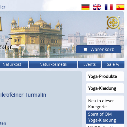
ler
eda
Warenkorb
Naturkost
Naturkosmetik
Events
Sale %
Yoga-Produkte
Yoga-Kleidung
ikrofeiner Turmalin
Neu in dieser
Kategorie
Spirit of OM
Yoga-Kleidung
sten