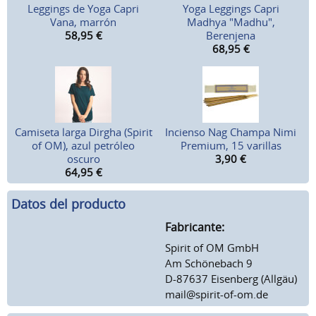
Leggings de Yoga Capri
Yoga Leggings Capri
Vana, marrón
Madhya "Madhu",
58,95
€
Berenjena
68,95
€
Camiseta larga Dirgha (Spirit
Incienso Nag Champa Nimi
of OM), azul petróleo
Premium, 15 varillas
oscuro
3,90
€
64,95
€
Datos del producto
Fabricante:
Spirit of OM GmbH
Am Schönebach 9
D-87637 Eisenberg (Allgäu)
mail@spirit-of-om.de