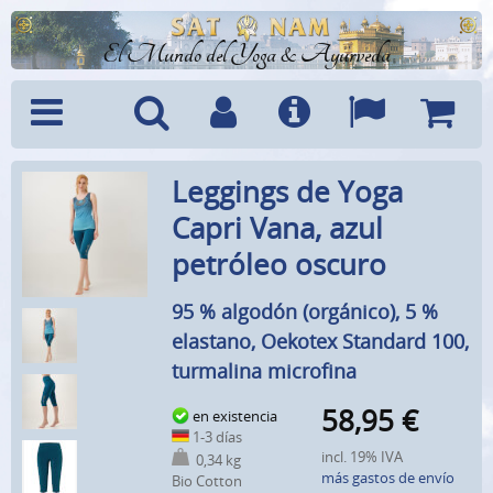
El Mundo del Yoga & Ayurveda
Menú
Búsquedad
Cuenta
Info
Idiomas
Cesta
Leggings de Yoga
Capri Vana, azul
petróleo oscuro
95 % algodón (orgánico), 5 %
elastano, Oekotex Standard 100,
turmalina microfina
58,95
€
en existencia
1-3 días
incl. 19% IVA
0,34 kg
más gastos de envío
Bio Cotton