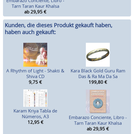
Embarazo Conciente, Libro -
Tarn Taran Kaur Khalsa
ab 29,95
€
Kunden, die dieses Produkt gekauft haben,
haben auch gekauft:
A Rhythm of Light - Shakti &
Kara Black Gold Guru Ram
Shiva CD
Das & Ra Ma Da Sa
9,75
€
199,80
€
Karam Kriya Tabla de
Números, A3
Embarazo Conciente, Libro -
12,95
€
Tarn Taran Kaur Khalsa
ab 29,95
€