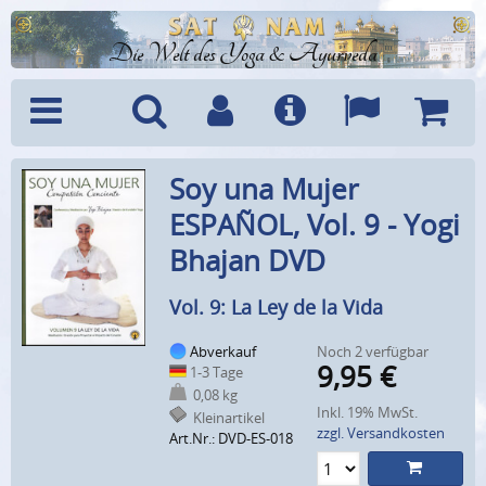
Die Welt des Yoga & Ayurveda
Menü
Suche
Benutzerkonto
Info
Sprachen
Warenk
Soy una Mujer
ESPAÑOL, Vol. 9 - Yogi
Bhajan DVD
Vol. 9: La Ley de la Vida
Abverkauf
Noch 2 verfügbar
9,95
€
1-3 Tage
0,08 kg
Inkl. 19% MwSt.
Kleinartikel
zzgl. Versandkosten
Art.Nr.: DVD-ES-018