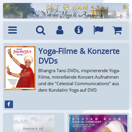
Die Welt des Yoga & Ayurveda
Yoga-Filme & Konzerte
Menü
Suche
Benutzerkonto
Info
Sprachen
Warenk
DVDs
Bhangra Tanz-DVDs, inspirierende Yoga-
Filme, mitreißende Konzert-Aufnahmen
und die "Celestial Communications" aus
dem Kundalini Yoga auf DVD.