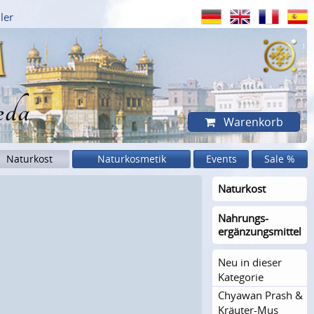
ler
eda
Warenkorb
Naturkost
Naturkosmetik
Events
Sale %
Naturkost
Nahrungs­
ergänzungs­mittel
Neu in dieser
Kategorie
Chyawan Prash &
Kräuter-Mus