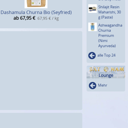
Shilajit Resin
Dashamula Churna Bio (Seyfried)
Maharishi, 30
g (Paste)
ab 67,95
€
67,95 € / kg
Ashwagan­dha
Churna
Premium
(Nimi
Ayurveda)
alle Top 24
Lounge
Mehr