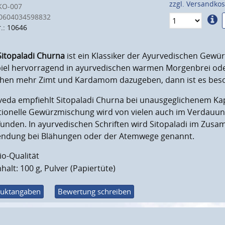
zzgl. Versandko
KO-007
0604034598832
r.: 10646
Sitopaladi Churna
ist ein Klassiker der Ayurvedischen Gewü
piel hervorragend in ayurvedischen warmen Morgenbrei oder
chen mehr Zimt und Kardamom dazugeben, dann ist es beso
veda empfiehlt Sitopaladi Churna bei unausgeglichenem K
itionelle Gewürzmischung wird von vielen auch im Verdauu
unden. In ayurvedischen Schriften wird Sitopaladi im Zusa
ndung bei Blähungen oder der Atemwege genannt.
io-Qualität
nhalt: 100 g, Pulver (Papiertüte)
uktangaben
Bewertung schreiben