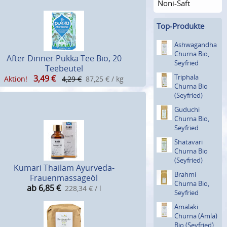
Noni-Saft
Top-Produkte
Ashwagan­dha
Churna Bio,
After Dinner Pukka Tee Bio, 20
Seyfried
Teebeutel
Triphala
3,49
€
Aktion!
4,29 €
87,25 € / kg
Churna Bio
(Seyfried)
Guduchi
Churna Bio,
Seyfried
Shatavari
Churna Bio
(Seyfried)
Kumari Thailam Ayurveda-
Brahmi
Frauenmassageöl
Churna Bio,
ab 6,85
€
228,34 € / l
Seyfried
Amalaki
Churna (Amla)
Bio (Seyfried)