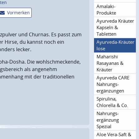
sten
Amalaki-
Produkte
Vormerken
Ayurveda Kräuter
Kapseln &
Tabletten
rzpulver und Churnas. Es passt zum
 Hirse, du kannst noch ein
Ayurveda-Kräuter
lose
nders lecker.
Maharishi
apha-Dosha. Die wohlschmeckende,
Rasayanas &
ngsbereich als angenehm
Kräuter
mmenhang mit der traditionellen
Ayurveda CARE
Nahrungs­
ergänzungen
Spirulina,
Chlorella & Co.
Nahrungs­
ergänzung
Spezial
Aloe Vera-Saft &