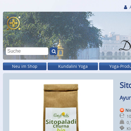
Di
Neu im Shop
Kundalini Yoga
Yoga-Prod
Sit
Ayur
Nic
10
0,1
Kle