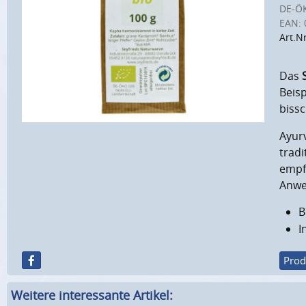
DE-Ö
EAN:
Art.N
Das
Beis
biss
Ayur
trad
empf
Anwe
B
I
Prod
Weitere interessante Artikel: