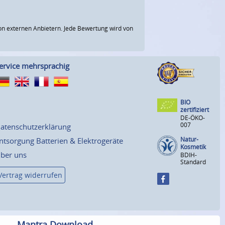
n externen Anbietern. Jede Bewertung wird von
ervice mehrsprachig
BIO
zertifiziert
DE-ÖKO-
007
atenschutzerklärung
Natur-
ntsorgung Batterien & Elektrogeräte
Kosmetik
ber uns
BDIH-
Standard
Vertrag widerrufen
Mantra Download