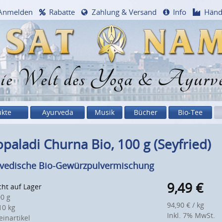
Anmelden
Rabatte
Zahlung & Versand
Info
Händ
e Welt des Yoga & Ayurv
ukte
Ayurveda
Musik
Bücher
Bio-Tee
opaladi Churna Bio, 100 g (Seyfried)
vedische Bio-Gewürzpulvermischung
9,49
€
ht auf Lager
0 g
94,90 € / kg
0 kg
Inkl. 7% MwSt.
inartikel