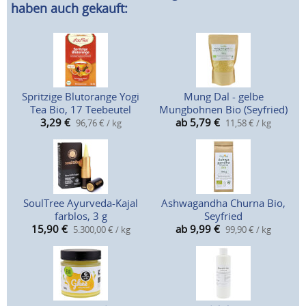
haben auch gekauft:
Spritzige Blutorange Yogi
Mung Dal - gelbe
Tea Bio, 17 Teebeutel
Mungbohnen Bio (Seyfried)
3,29
€
ab 5,79
€
96,76 € / kg
11,58 € / kg
SoulTree Ayurveda-Kajal
Ashwagandha Churna Bio,
farblos, 3 g
Seyfried
15,90
€
ab 9,99
€
5.300,00 € / kg
99,90 € / kg