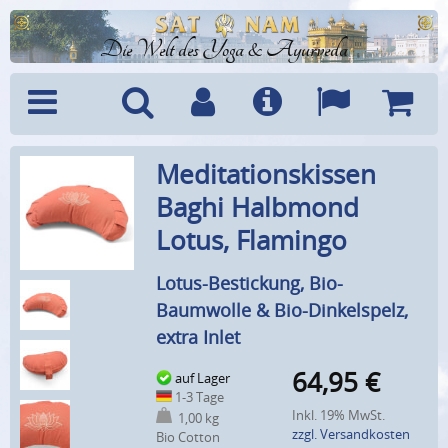
Die Welt des Yoga & Ayurveda
Menü
Suche
Benutzerkonto
Info
Sprachen
Warenk
Meditationskissen
Baghi Halbmond
Lotus, Flamingo
Lotus-Bestickung, Bio-
Baumwolle & Bio-Dinkelspelz,
extra Inlet
64,95
€
auf Lager
1-3 Tage
Inkl. 19% MwSt.
1,00 kg
zzgl. Versandkosten
Bio Cotton