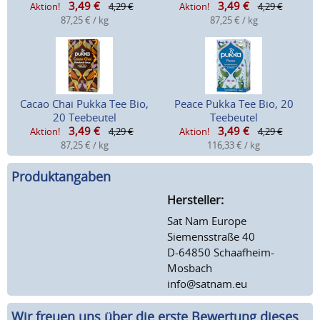
3,49
€
3,49
€
Aktion!
4,29 €
Aktion!
4,29 €
87,25 € / kg
87,25 € / kg
Cacao Chai Pukka Tee Bio,
Peace Pukka Tee Bio, 20
20 Teebeutel
Teebeutel
3,49
€
3,49
€
Aktion!
4,29 €
Aktion!
4,29 €
87,25 € / kg
116,33 € / kg
Produktangaben
Hersteller:
Sat Nam Europe
Siemensstraße 40
D-64850 Schaafheim-
Mosbach
info@satnam.eu
Wir freuen uns über die erste Bewertung dieses