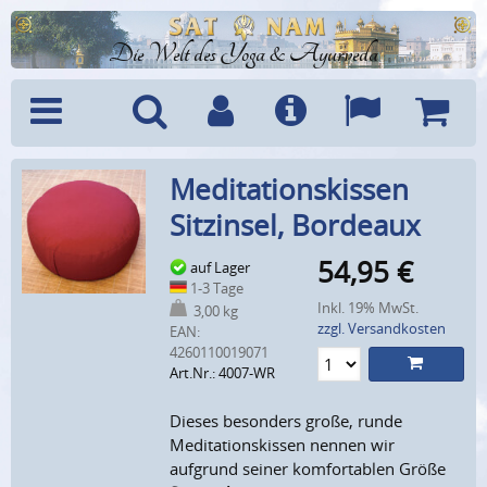
Die Welt des Yoga & Ayurveda
Menü
Suche
Benutzerkonto
Info
Sprachen
Warenk
Meditationskissen
Sitzinsel, Bordeaux
54,95
€
auf Lager
1-3 Tage
Inkl. 19% MwSt.
3,00 kg
zzgl. Versandkosten
EAN:
4260110019071
Art.Nr.: 4007-WR
Dieses besonders große, runde
Meditationskissen nennen wir
aufgrund seiner komfortablen Größe