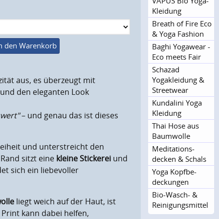
VAPUS Bio Yoga-
Kleidung
Breath of Fire Eco
& Yoga Fashion
n den Warenkorb
Baghi Yogawear -
Eco meets Fair
Schazad
Yogakleidung &
ität aus, es überzeugt mit
Streetwear
g und den eleganten Look
Kundalini Yoga
Kleidung
swert"
– und genau das ist dieses
Thai Hose aus
Baumwolle
iheit und unterstreicht den
Meditations­
 Rand sitzt eine
kleine Stickerei
und
decken & Schals
t sich ein liebevoller
Yoga Kopfbe­
deckungen
Bio-Wasch- &
olle
liegt weich auf der Haut, ist
Reinigun­gsmittel
Print kann dabei helfen,