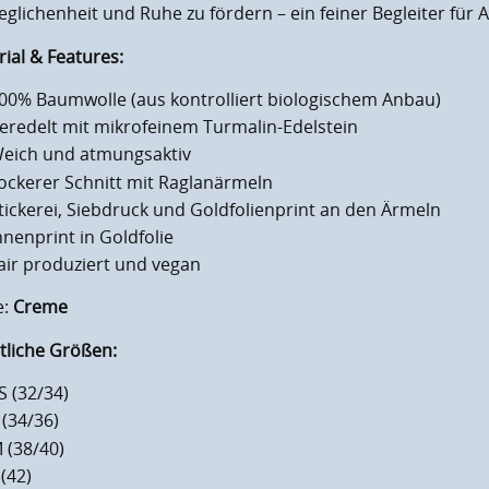
glichenheit und Ruhe zu fördern – ein feiner Begleiter für A
ial & Features:
00% Baumwolle (aus kontrolliert biologischem Anbau)
eredelt mit mikrofeinem Turmalin-Edelstein
eich und atmungsaktiv
ockerer Schnitt mit Raglanärmeln
tickerei, Siebdruck und Goldfolienprint an den Ärmeln
nnenprint in Goldfolie
air produziert und vegan
e:
Creme
tliche Größen:
S (32/34)
 (34/36)
 (38/40)
 (42)