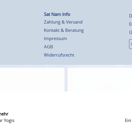
Sat Nam Info
D
Zahlung & Versand
E
Kontakt & Beratung
Ü
Impressum
AGB
Widerrufsrecht
mehr
r Yogis
Ein