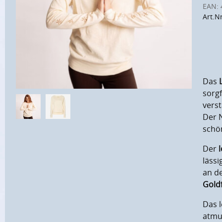
EAN:
Art.N
Das
sorgf
verst
Der
schön
Der
lässi
an de
Goldf
Das 
atmu