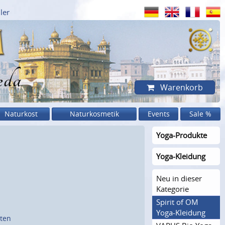
ler
eda
Warenkorb
Naturkost
Naturkosmetik
Events
Sale %
Yoga-Produkte
Yoga-Kleidung
Neu in dieser
Kategorie
Spirit of OM
Yoga-Kleidung
sten