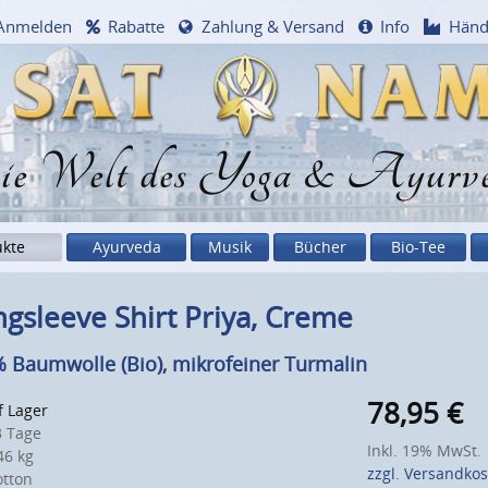
Anmelden
Rabatte
Zahlung & Versand
Info
Händ
e Welt des Yoga & Ayurv
ukte
Ayurveda
Musik
Bücher
Bio-Tee
gsleeve Shirt Priya, Creme
 Baumwolle (Bio), mikrofeiner Turmalin
78,95
€
f Lager
 Tage
Inkl. 19% MwSt.
6 kg
zzgl. Versandko
otton