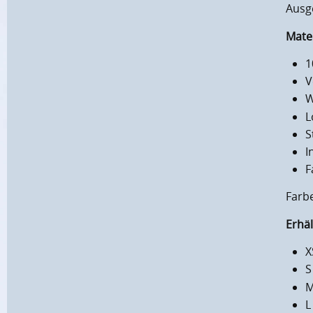
Ausge
Mater
1
V
W
L
S
I
F
Farb
Erhäl
X
S
M
L