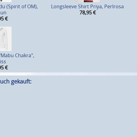
u (Spirit of OM),
Longsleeve Shirt Priya, Perlrosa
aun
78,95
€
95
€
"Mabu Chakra",
iss
95
€
uch gekauft: