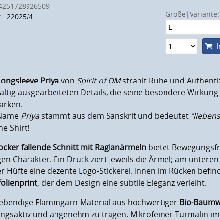
4251728926509
Größe|Variante:
r.: 22025/4
I
Longsleeve Priya
von
Spirit of OM
strahlt Ruhe und Authentiz
ältig ausgearbeiteten Details, die seine besondere Wirkun
ärken.
 Name
Priya
stammt aus dem Sanskrit und bedeutet
"lieben
e Shirt!
locker fallende Schnitt mit Raglanärmeln
bietet Bewegungsfre
gen Charakter. Ein Druck ziert jeweils die Ärmel; am unteren
r Hüfte eine dezente Logo-Stickerei. Innen im Rücken befinde
olienprint
, der dem Design eine subtile Eleganz verleiht.
lebendige Flammgarn-Material aus hochwertiger
Bio-Baumw
ngsaktiv und angenehm zu tragen. Mikrofeiner Turmalin im 