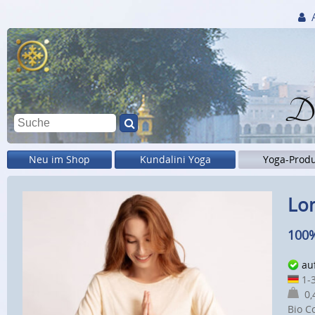
Di
Neu im Shop
Kundalini Yoga
Yoga-Prod
Lon
100%
au
1-3
0,4
Bio C