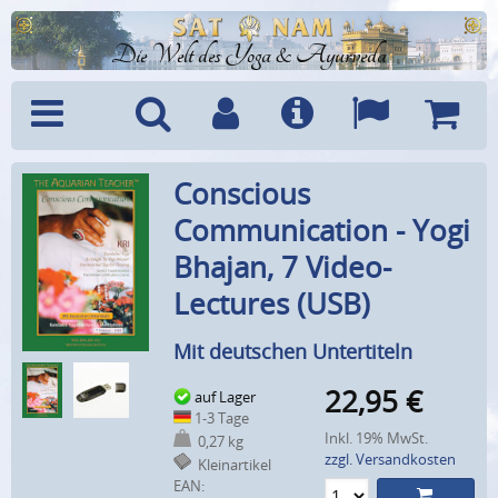
Die Welt des Yoga & Ayurveda
Menü
Suche
Benutzerkonto
Info
Sprachen
Warenk
Conscious
Communication - Yogi
Bhajan, 7 Video-
Lectures (USB)
Mit deutschen Untertiteln
22,95
€
auf Lager
1-3 Tage
Inkl. 19% MwSt.
0,27 kg
zzgl. Versandkosten
Kleinartikel
EAN: