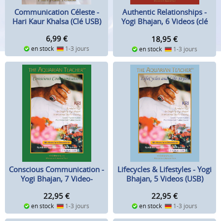
Communication Céleste -
Authentic Relationships -
Hari Kaur Khalsa (Clé USB)
Yogi Bhajan, 6 Videos (clé
USB)
6,99
€
18,95
€
en stock
1-3 jours
en stock
1-3 jours
Conscious Communication -
Lifecycles & Lifestyles - Yogi
Yogi Bhajan, 7 Video-
Bhajan, 5 Videos (USB)
Lectures (USB)
22,95
€
22,95
€
en stock
1-3 jours
en stock
1-3 jours