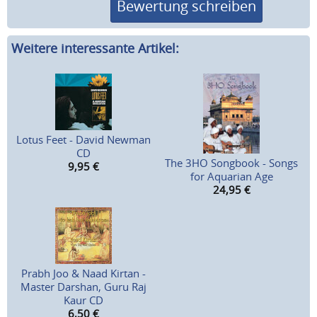
Bewertung schreiben
Weitere interessante Artikel:
Lotus Feet - David Newman
CD
The 3HO Songbook - Songs
9,95
€
for Aquarian Age
24,95
€
Prabh Joo & Naad Kirtan -
Master Darshan, Guru Raj
Kaur CD
6,50
€