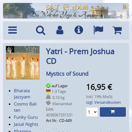
Die Welt des Yoga & Ayurveda
Menü
Suche
Benutzerkonto
Info
Sprachen
Warenk
Yatri - Prem Joshua
CD
Mystics of Sound
16,95
€
auf Lager
Bharata
1-3 Tage
Jazzyam
Inkl. 19% MwSt.
0,10 kg
zzgl. Versandkosten
Cosmo Bali
Kleinartikel
EAN:
tan
4036067331531
Funky Guru
Art.Nr.: CD-449
Jaisal Nights
Khazana