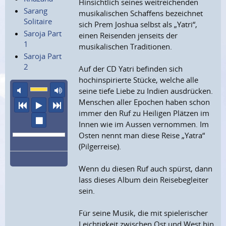
Hinsichtlich seines weitreichenden
Sarang
musikalischen Schaffens bezeichnet
Solitaire
sich Prem Joshua selbst als „Yatri“,
Saroja Part
einen Reisenden jenseits der
1
musikalischen Traditionen.
Saroja Part
2
Auf der CD Yatri befinden sich
hochinspirierte Stücke, welche alle
Ton aus
maximale Laustärke
seine tiefe Liebe zu Indien ausdrücken.
Menschen aller Epochen haben schon
vorheriger Titel
Abspielen
nächster Titel
immer den Ruf zu Heiligen Plätzen im
Wiedergabe stoppen
Innen wie im Aussen vernommen. Im
Osten nennt man diese Reise „Yatra“
(Pilgerreise).
Wenn du diesen Ruf auch spürst, dann
lass dieses Album dein Reisebegleiter
sein.
Für seine Musik, die mit spielerischer
Leichtigkeit zwischen Ost und West hin