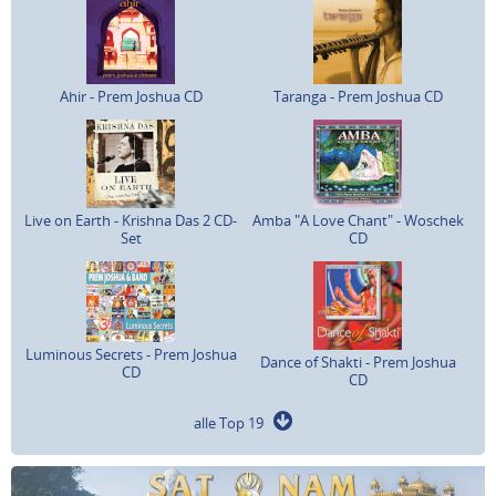
Ahir - Prem Joshua CD
Taranga - Prem Joshua CD
Live on Earth - Krishna Das 2 CD-
Amba "A Love Chant" - Woschek
Set
CD
Luminous Secrets - Prem Joshua
Dance of Shakti - Prem Joshua
CD
CD
alle Top 19