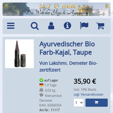
Die Welt des Yoga & Ayurveda
Menü
Suche
Benutzerkonto
Info
Sprachen
Warenk
Ayurvedischer Bio
Farb-Kajal, Taupe
Von Lakshmi. Demeter Bio-
zertifiziert
35,90
€
auf Lager
1-3 Tage
Inkl. 19% MwSt.
0,02 kg
zzgl. Versandkosten
Kleinartikel
Demeter
EAN:
42066354
Art.Nr.: 11117