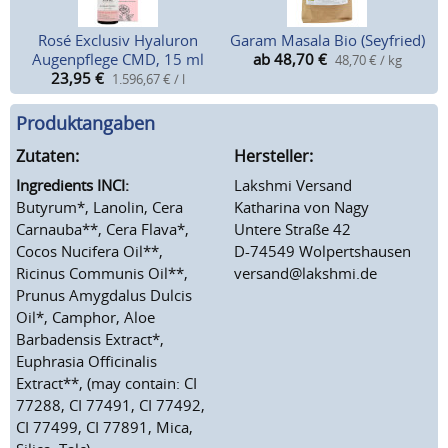
Rosé Exclusiv Hyaluron
Garam Masala Bio (Seyfried)
Augenpflege CMD, 15 ml
ab 48,70
€
48,70 € / kg
23,95
€
1.596,67 € / l
Produktangaben
Zutaten:
Hersteller:
Ingredients INCI:
Lakshmi Versand
Butyrum*, Lanolin, Cera
Katharina von Nagy
Carnauba**, Cera Flava*,
Untere Straße 42
Cocos Nucifera Oil**,
D-74549 Wolpertshausen
Ricinus Communis Oil**,
versand@lakshmi.de
Prunus Amygdalus Dulcis
Oil*, Camphor, Aloe
Barbadensis Extract*,
Euphrasia Officinalis
Extract**, (may contain: CI
77288, CI 77491, CI 77492,
CI 77499, CI 77891, Mica,