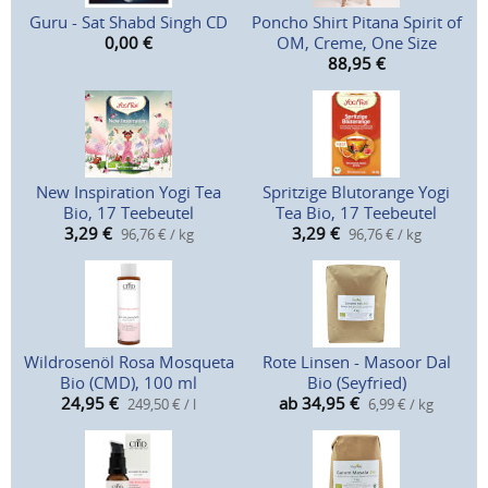
Guru - Sat Shabd Singh CD
Poncho Shirt Pitana Spirit of
0,00
€
OM, Creme, One Size
88,95
€
New Inspiration Yogi Tea
Spritzige Blutorange Yogi
Bio, 17 Teebeutel
Tea Bio, 17 Teebeutel
3,29
€
3,29
€
96,76 € / kg
96,76 € / kg
Wildrosenöl Rosa Mosqueta
Rote Linsen - Masoor Dal
Bio (CMD), 100 ml
Bio (Seyfried)
24,95
€
ab 34,95
€
249,50 € / l
6,99 € / kg