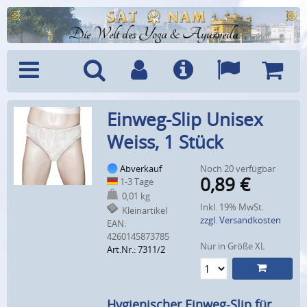
Die Welt des Yoga & Ayurveda
Menü
Suche
Benutzerkonto
Info
Sprachen
Warenk
Einweg-Slip Unisex
Weiss, 1 Stück
Abverkauf
Noch 20 verfügbar
0,89
€
1-3 Tage
0,01 kg
Inkl. 19% MwSt.
Kleinartikel
zzgl. Versandkosten
EAN:
4260145873785
Nur in Größe XL
Art.Nr.: 7311/2
Hygienischer Einweg-Slip für